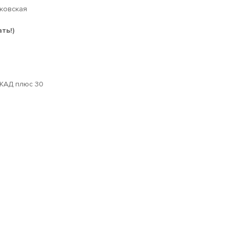
сковская
ть!)
МКАД плюс 30