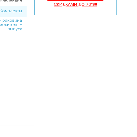
Финляндия
СКИДКАМИ ДО 70%!!!
Комплекты
+ раковина
смеситель +
выпуск