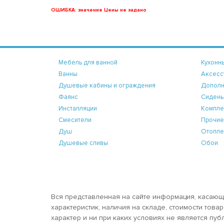
ОШИБКА: значение Цены не задано
Мебель для ванной
Кухонн
Ванны
Аксесс
Душевые кабины и ограждения
Дополн
Фаянс
Сидень
Инсталляции
Компле
Смесители
Прочие
Душ
Отопле
Душевые сливы
Обои
Вся представленная на сайте информация, касающ
характеристик, наличия на складе, стоимости тов
характер и ни при каких условиях не является пу