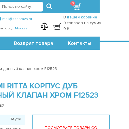
0
вход
регистрация
Точки самовывоза
В
вашей корзине
mail@sanbravo.ru
0 товаров на сумму
ш город:
Москва
0 ₽
Возврат товара
Контакты
ом донный клапан хром F12523
I RITTA КОРПУС ДУБ
НЫЙ КЛАПАН ХРОМ F12523
967
Teymi
ПОСМОТРИТЕ ТОВАРЫ СО