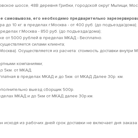
овское шоссе, 48В деревня Грибки, городской округ Мытищи, Мо
кте самовывоза, его необходимо предварительно зарезервирова
 до 10 кг. в пределах г.Москва - от 400 руб. (до подъезда/дома);
ределах г.Москва - 850 руб. (до подъезда/дома);
ке от 5000 рублей в пределах МКАД - Бесплатно.
существляется силами клиента;
.Москва). Осуществляется из расчета: стоимость доставки внутри 
ортными компаниями;
о 5км. от МКАД.
платная в пределах МКАД и до 5км. от МКАД Далее 30р. км.
дополнительно выезд сборщик 500р.
еделах МКАД и до 5км от МКАД далее 30р.км.
ан исходя из рабочих дней срок доставки не включает дня заказа