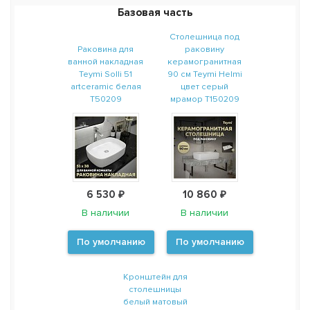
Базовая часть
Столешница под
Раковина для
раковину
ванной накладная
керамогранитная
Teymi Solli 51
90 см Teymi Helmi
artceramic белая
цвет серый
T50209
мрамор T150209
6 530 ₽
10 860 ₽
В наличии
В наличии
По умолчанию
По умолчанию
Кронштейн для
столешницы
белый матовый