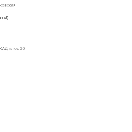
сковская
ть!)
МКАД плюс 30