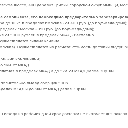
овское шоссе, 48В деревня Грибки, городской округ Мытищи, Мо
кте самовывоза, его необходимо предварительно зарезервирова
 до 10 кг. в пределах г.Москва - от 400 руб. (до подъезда/дома);
ределах г.Москва - 850 руб. (до подъезда/дома);
ке от 5000 рублей в пределах МКАД - Бесплатно.
существляется силами клиента;
.Москва). Осуществляется из расчета: стоимость доставки внутри 
ортными компаниями;
о 5км. от МКАД.
платная в пределах МКАД и до 5км. от МКАД Далее 30р. км.
дополнительно выезд сборщик 500р.
еделах МКАД и до 5км от МКАД далее 30р.км.
ан исходя из рабочих дней срок доставки не включает дня заказа