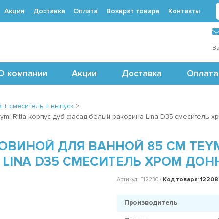
Акции
Доставка
Оплата
Возврат товара
Контакты
 (495) 488-71-24
Ва
О компании
Акции
Доставка
Оплата
 + смеситель + выпуск
>
ymi Ritta корпус дуб фасад белый раковина Lina D35 смеситель х
ОВИНОЙ ДЛЯ ВАННОЙ 85 СМ TEYM
LINA D35 СМЕСИТЕЛЬ ХРОМ ДОН
Код товара: 1220
Артикул: F12230 /
Производитель