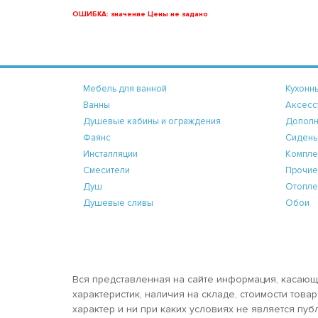
ОШИБКА: значение Цены не задано
Мебель для ванной
Кухонн
Ванны
Аксесс
Душевые кабины и ограждения
Дополн
Фаянс
Сидень
Инсталляции
Компле
Смесители
Прочие
Душ
Отопле
Душевые сливы
Обои
Вся представленная на сайте информация, касающ
характеристик, наличия на складе, стоимости тов
характер и ни при каких условиях не является пу