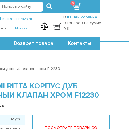
0
вход
регистрация
Точки самовывоза
В
вашей корзине
mail@sanbravo.ru
0 товаров на сумму
ш город:
Москва
0 ₽
Возврат товара
Контакты
ром донный клапан хром F12230
I RITTA КОРПУС ДУБ
НЫЙ КЛАПАН ХРОМ F12230
878
Teymi
ПОСМОТРИТЕ ТОВАРЫ СО