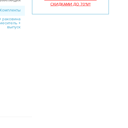
Финляндия
СКИДКАМИ ДО 70%!!!
Комплекты
+ раковина
смеситель +
выпуск