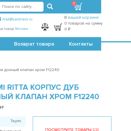
0
вход
регистрация
Точки самовывоза
В
вашей корзине
mail@sanbravo.ru
0 товаров на сумму
ш город:
Москва
0 ₽
Возврат товара
Контакты
ром донный клапан хром F12240
I RITTA КОРПУС ДУБ
ЫЙ КЛАПАН ХРОМ F12240
97
Teymi
ПОСМОТРИТЕ ТОВАРЫ СО