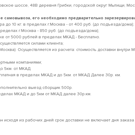
овское шоссе, 48В деревня Грибки, городской округ Мытищи, Мо
кте самовывоза, его необходимо предварительно зарезервирова
 до 10 кг. в пределах г.Москва - от 400 руб. (до подъезда/дома);
ределах г.Москва - 850 руб. (до подъезда/дома);
ке от 5000 рублей в пределах МКАД - Бесплатно.
существляется силами клиента;
.Москва). Осуществляется из расчета: стоимость доставки внутри 
ортными компаниями;
о 5км. от МКАД.
платная в пределах МКАД и до 5км. от МКАД Далее 30р. км.
дополнительно выезд сборщик 500р.
еделах МКАД и до 5км от МКАД далее 30р.км.
ан исходя из рабочих дней срок доставки не включает дня заказа