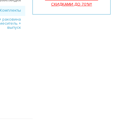
Финляндия
СКИДКАМИ ДО 70%!!!
Комплекты
+ раковина
смеситель +
выпуск