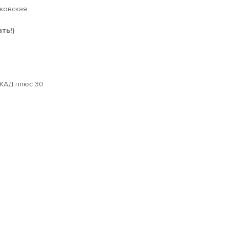
сковская
ть!)
МКАД плюс 30