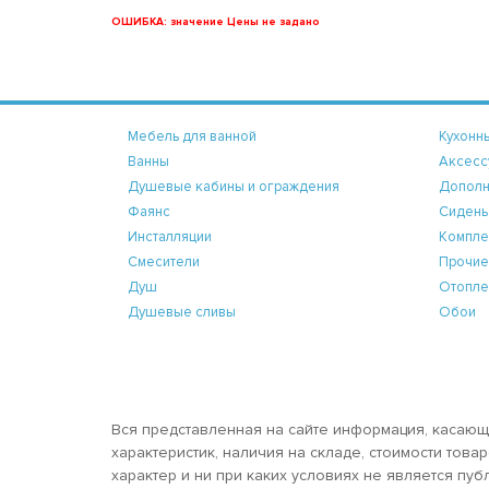
ОШИБКА: значение Цены не задано
Мебель для ванной
Кухонн
Ванны
Аксесс
Душевые кабины и ограждения
Дополн
Фаянс
Сидень
Инсталляции
Компле
Смесители
Прочие
Душ
Отопле
Душевые сливы
Обои
Вся представленная на сайте информация, касающ
характеристик, наличия на складе, стоимости тов
характер и ни при каких условиях не является пу