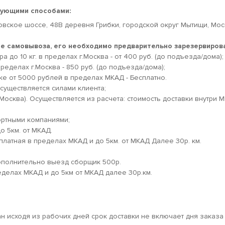
дующими способами:
овское шоссе, 48В деревня Грибки, городской округ Мытищи, Мо
кте самовывоза, его необходимо предварительно зарезервирова
 до 10 кг. в пределах г.Москва - от 400 руб. (до подъезда/дома);
ределах г.Москва - 850 руб. (до подъезда/дома);
ке от 5000 рублей в пределах МКАД - Бесплатно.
существляется силами клиента;
.Москва). Осуществляется из расчета: стоимость доставки внутри 
ортными компаниями;
о 5км. от МКАД.
платная в пределах МКАД и до 5км. от МКАД Далее 30р. км.
дополнительно выезд сборщик 500р.
еделах МКАД и до 5км от МКАД далее 30р.км.
ан исходя из рабочих дней срок доставки не включает дня заказа