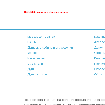
ОШИБКА: значение Цены не задано
Мебель для ванной
Кухонн
Ванны
Аксесс
Душевые кабины и ограждения
Дополн
Фаянс
Сидень
Инсталляции
Компле
Смесители
Прочие
Душ
Отопле
Душевые сливы
Обои
Вся представленная на сайте информация, касающ
характеристик, наличия на складе, стоимости тов