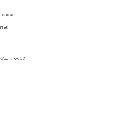
сковская
ть!)
МКАД плюс 30