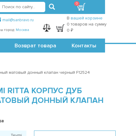
0
вход
регистрация
Точки самовывоза
В
вашей корзине
mail@sanbravo.ru
0 товаров на сумму
ш город:
Москва
0 ₽
Возврат товара
Контакты
черный матовый донный клапан черный F12524
I RITTA КОРПУС ДУБ
МАТОВЫЙ ДОННЫЙ КЛАПАН
68
Teymi