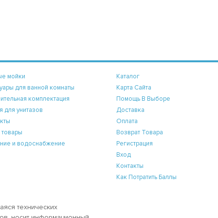
ые мойки
Каталог
уары для ванной комнаты
Карта Сайта
ительная комплектация
Помощь В Выборе
я для унитазов
Доставка
кты
Оплата
 товары
Возврат Товара
ние и водоснабжение
Регистрация
Вход
Контакты
Как Потратить Баллы
аяся технических
аров, носит информационный