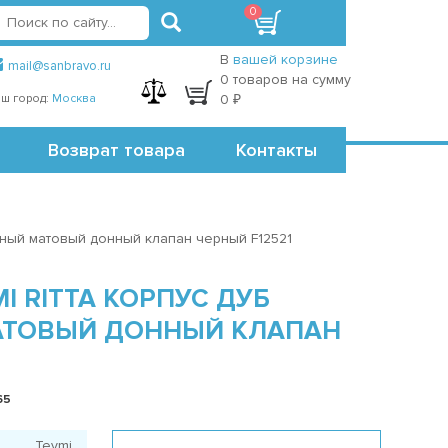
0
вход
регистрация
Точки самовывоза
В
вашей корзине
mail@sanbravo.ru
0 товаров на сумму
ш город:
Москва
0 ₽
Возврат товара
Контакты
ерный матовый донный клапан черный F12521
I RITTA КОРПУС ДУБ
МАТОВЫЙ ДОННЫЙ КЛАПАН
65
Teymi