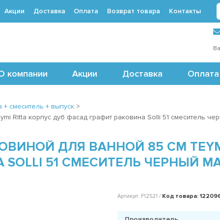
Акции
Доставка
Оплата
Возврат товара
Контакты
 (495) 488-71-24
Ва
О компании
Акции
Доставка
Оплата
 + смеситель + выпуск
>
mi Ritta корпус дуб фасад графит раковина Solli 51 смеситель ч
ОВИНОЙ ДЛЯ ВАННОЙ 85 СМ TEYM
 SOLLI 51 СМЕСИТЕЛЬ ЧЕРНЫЙ 
Код товара: 12209
Артикул: F12521 /
Производитель