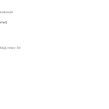
сковская
ть!)
МКАД плюс 30