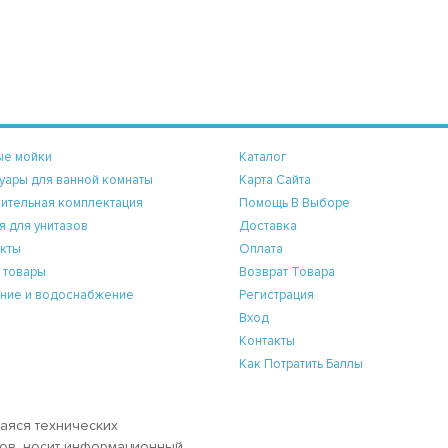
ые мойки
Каталог
уары для ванной комнаты
Карта Сайта
ительная комплектация
Помощь В Выборе
я для унитазов
Доставка
кты
Оплата
 товары
Возврат Товара
ние и водоснабжение
Регистрация
Вход
Контакты
Как Потратить Баллы
аяся технических
аров, носит информационный