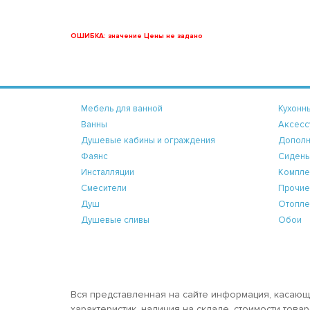
ОШИБКА: значение Цены не задано
Мебель для ванной
Кухонн
Ванны
Аксесс
Душевые кабины и ограждения
Дополн
Фаянс
Сидень
Инсталляции
Компле
Смесители
Прочие
Душ
Отопле
Душевые сливы
Обои
Вся представленная на сайте информация, касающ
характеристик, наличия на складе, стоимости тов