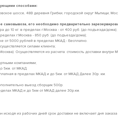
дующими способами:
овское шоссе, 48В деревня Грибки, городской округ Мытищи, Мо
кте самовывоза, его необходимо предварительно зарезервирова
 до 10 кг. в пределах г.Москва - от 400 руб. (до подъезда/дома);
ределах г.Москва - 850 руб. (до подъезда/дома);
ке от 5000 рублей в пределах МКАД - Бесплатно.
существляется силами клиента;
.Москва). Осуществляется из расчета: стоимость доставки внутри 
ортными компаниями;
о 5км. от МКАД.
платная в пределах МКАД и до 5км. от МКАД Далее 30р. км.
дополнительно выезд сборщик 500р.
еделах МКАД и до 5км от МКАД далее 30р.км.
ан исходя из рабочих дней срок доставки не включает дня заказа