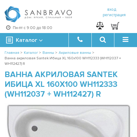
вход
регистрация
Пн-пт с 9:00 до 18:00
Каталог
Главная
>
Каталог
>
Ванны
>
Акриловые ванны
>
Ванна акриловая Santek Ибица XL 160х100 WH112333 (WH112037 +
WH112427) R
ВАННА АКРИЛОВАЯ SANTEK
ИБИЦА XL 160Х100 WH112333
(WH112037 + WH112427) R