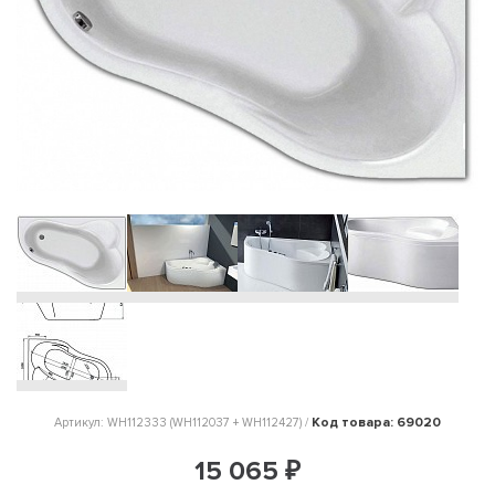
Код товара: 69020
Артикул: WH112333 (WH112037 + WH112427) /
15 065 ₽