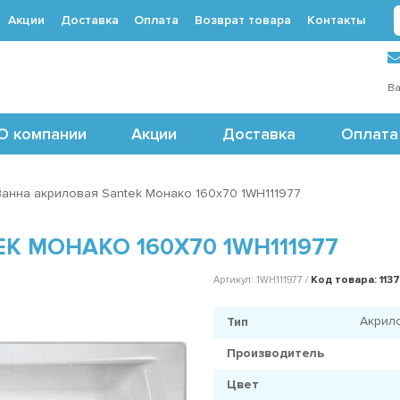
Акции
Доставка
Оплата
Возврат товара
Контакты
 (495) 488-71-24
Ва
О компании
Акции
Доставка
Оплата
Ванна акриловая Santek Монако 160х70 1WH111977
K МОНАКО 160Х70 1WH111977
Код товара: 113
Артикул: 1WH111977 /
Акрил
Тип
Производитель
Цвет