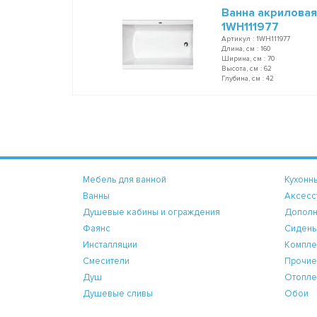
Ванна акриловая
1WH111977
Артикул : 1WH111977
Длина, см : 160
Ширина, см : 70
Высота, см : 62
Глубина, см : 42
Мебель для ванной
Кухонн
Ванны
Аксесс
Душевые кабины и ограждения
Дополн
Фаянс
Сидень
Инсталляции
Компле
Смесители
Прочие
Душ
Отопле
Душевые сливы
Обои