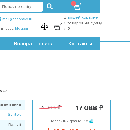
0
вход
регистрация
Точки самовывоза
В
вашей корзине
mail@sanbravo.ru
0 товаров на сумму
ш город:
Москва
0 ₽
Возврат товара
Контакты
7967
овая ванна
17 088 ₽
20 889 ₽
Santek
Добавить к сравнению
Белый