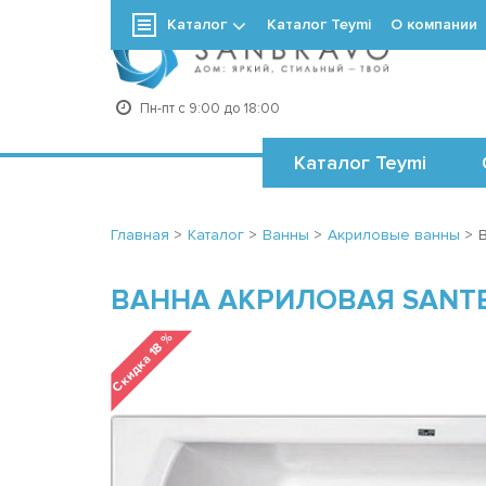
Каталог
Каталог Teymi
О компании
+7
Пн-пт с 9:00 до 18:00
Каталог Teymi
Главная
>
Каталог
>
Ванны
>
Акриловые ванны
>
ВАННА АКРИЛОВАЯ SANTE
Скидка 18 %