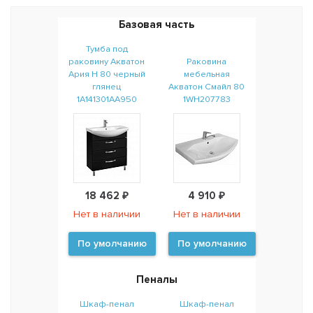
Базовая часть
Тумба под
раковину Акватон
Раковина
Ария Н 80 черный
мебельная
глянец
Акватон Смайл 80
1A141301AA950
1WH207783
18 462 ₽
4 910 ₽
Нет в наличии
Нет в наличии
По умолчанию
По умолчанию
Пеналы
Шкаф-пенал
Шкаф-пенал