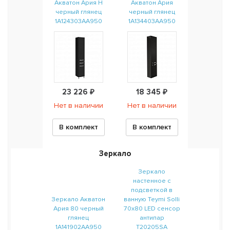
Акватон Ария Н
Акватон Ария
черный глянец
черный глянец
1A124303AA950
1A134403AA950
23 226 ₽
18 345 ₽
Нет в наличии
Нет в наличии
В комплект
В комплект
Зеркало
Зеркало
настенное с
подсветкой в
Зеркало Акватон
ванную Teymi Solli
Ария 80 черный
70х80 LED сенсор
глянец
антипар
1A141902AA950
T20205SA