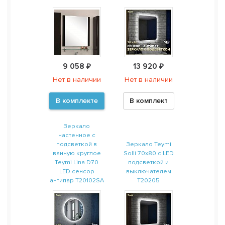
9 058 ₽
13 920 ₽
Нет в наличии
Нет в наличии
В комплекте
В комплект
Зеркало
настенное с
подсветкой в
Зеркало Teymi
ванную круглое
Solli 70х80 с LED
Teymi Lina D70
подсветкой и
LED сенсор
выключателем
антипар T20102SA
T20205