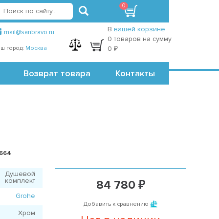
0
вход
регистрация
Точки самовывоза
В
вашей корзине
mail@sanbravo.ru
0 товаров на сумму
ш город:
Москва
0 ₽
Возврат товара
Контакты
3664
Душевой
комплект
84 780 ₽
Grohe
Добавить к сравнению
Хром