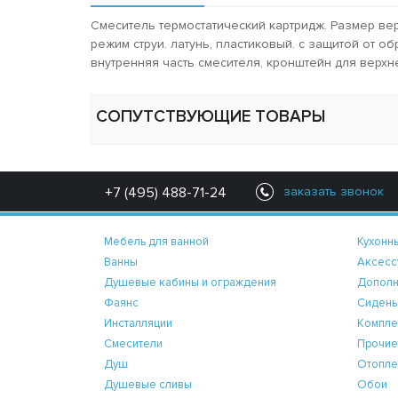
Смеситель термостатический картридж. Размер верхн
режим струи. латунь, пластиковый. с защитой от обр
внутренняя часть смесителя, кронштейн для верхн
СОПУТСТВУЮЩИЕ ТОВАРЫ
+7 (495) 488-71-24
заказать звонок
Мебель для ванной
Кухонн
Ванны
Аксесс
Душевые кабины и ограждения
Дополн
Фаянс
Сидень
Инсталляции
Компле
Смесители
Прочие
Душ
Отопле
Душевые сливы
Обои