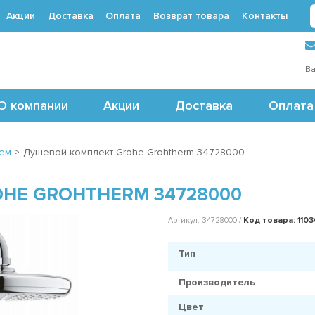
Акции
Доставка
Оплата
Возврат товара
Контакты
 (495) 488-71-24
Ва
О компании
Акции
Доставка
Оплата
шем
>
Душевой комплект Grohe Grohtherm 34728000
HE GROHTHERM 34728000
Код товара: 110
Артикул: 34728000 /
Тип
Производитель
Цвет