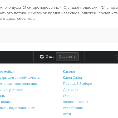
его душа: 21 см. хромированный. Стандарт подводки: 1/2". с термо
атного потока. с системой против известков. отложен.. состав к-та
его душа, смеситель-
Сравнить
0
шт.
ые мойки
Каталог
уары для ванной комнаты
Карта Сайта
ительная комплектация
Помощь В Выборе
я для унитазов
Доставка
кты
Оплата
 товары
Возврат Товара
ние и водоснабжение
Регистрация
Вход