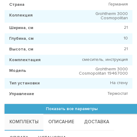
Германия
Страна
Grohtherm 3000
Коллекция
Cosmopolitan
21
Ширина, см
10
Глубина, см
21
Высота, см
смеситель, инструкция
Комплектация
Grohtherm 3000
Модель
Cosmopolitan 19467000
На стену
Тип установки
Термостат
Управление
Показать все параметры
КОМПЛЕКТЫ
ОПИСАНИЕ
ДОСТАВКА