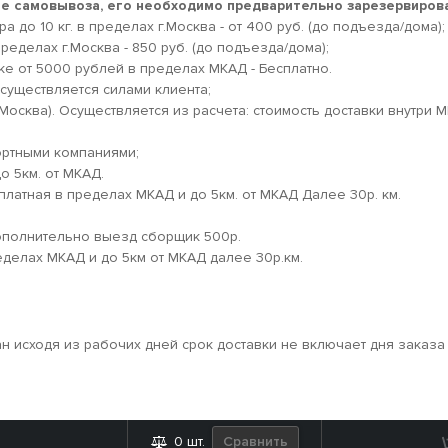
кте самовывоза, его необходимо предварительно зарезервирова
 до 10 кг. в пределах г.Москва - от 400 руб. (до подъезда/дома);
ределах г.Москва - 850 руб. (до подъезда/дома);
ке от 5000 рублей в пределах МКАД - Бесплатно.
существляется силами клиента;
.Москва). Осуществляется из расчета: стоимость доставки внутри 
ортными компаниями;
о 5км. от МКАД.
платная в пределах МКАД и до 5км. от МКАД Далее 30р. км.
дополнительно выезд сборщик 500р.
еделах МКАД и до 5км от МКАД далее 30р.км.
ан исходя из рабочих дней срок доставки не включает дня заказа
Сравнить
0
шт.