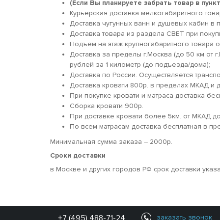
(Если Вы планируете забрать товар в пун
Курьерская доставка мелкогабаритного товара
Доставка чугунных ванн и душевых кабин в п
Доставка товара из раздела СВЕТ при покуп
Подъем на этаж крупногабаритного товара о
Доставка за пределы г.Москва (до 50 км от г
рублей за 1 километр (до подъезда/дома);
Доставка по России. Осуществляется трансп
Доставка кровати 800р. в пределах МКАД и д
При покупке кровати и матраса доставка бес
Сборка кровати 900р.
При доставке кровати более 5км. от МКАД 
По всем матрасам доставка бесплатная в пр
Минимальная сумма заказа – 2000р.
Сроки доставки
в Москве и других городов РФ срок доставки указ
+7 (495) 488-71-24
заказать звонок