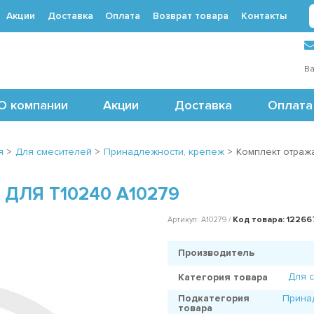
Акции
Доставка
Оплата
Возврат товара
Контакты
 (495) 488-71-24
Ва
О компании
Акции
Доставка
Оплата
я
>
Для смесителей
>
Принадлежности, крепеж
>
Комплект отраж
ДЛЯ T10240 A10279
Код товара: 12266
Артикул: A10279 /
Производитель
Для 
Категория товара
Подкатегория
Прина
товара