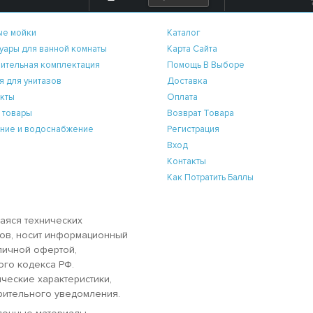
ые мойки
Каталог
уары для ванной комнаты
Карта Сайта
ительная комплектация
Помощь В Выборе
я для унитазов
Доставка
кты
Оплата
 товары
Возврат Товара
ние и водоснабжение
Регистрация
Вход
Контакты
Как Потратить Баллы
аяся технических
аров, носит информационный
бличной офертой,
ого кодекса РФ.
ческие характеристики,
рительного уведомления.