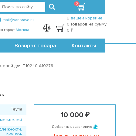
0
вход
регистрация
Точки самовывоза
В
вашей корзине
mail@sanbravo.ru
0 товаров на сумму
ш город:
Москва
0 ₽
Возврат товара
Контакты
ателей для T10240 A10279
76
Teymi
10 000 ₽
смесителей
Добавить к сравнению
длежности,
крепеж