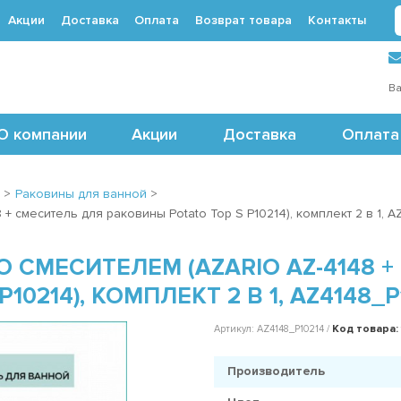
Акции
Доставка
Оплата
Возврат товара
Контакты
 (495) 488-71-24
Ва
О компании
Акции
Доставка
Оплата
>
Раковины для ванной
>
+ смеситель для раковины Potato Top S P10214), комплект 2 в 1, 
 СМЕСИТЕЛЕМ (AZARIO AZ-4148 
0214), КОМПЛЕКТ 2 В 1, AZ4148_P
Код товара:
Артикул: AZ4148_P10214 /
Производитель