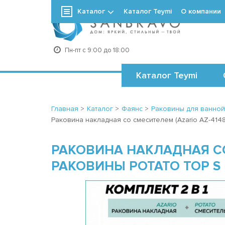
Каталог
Каталог Teymi
О компании
+7
Пн-пт с 9:00 до 18:00
Каталог Teymi
Главная
>
Каталог
>
Фаянс
>
Раковины для ванной
Раковина накладная со смесителем (Azario AZ-4148 
РАКОВИНА НАКЛАДНАЯ СО
РАКОВИНЫ POTATO TOP S P1