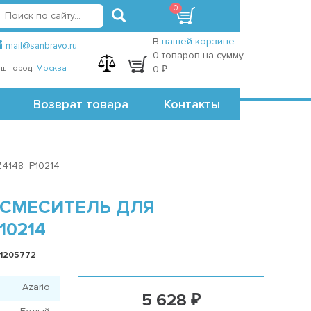
0
вход
регистрация
Точки самовывоза
В
вашей корзине
mail@sanbravo.ru
0 товаров на сумму
ш город:
Москва
0 ₽
Возврат товара
Контакты
AZ4148_P10214
+ СМЕСИТЕЛЬ ДЛЯ
10214
 1205772
Azario
5 628 ₽