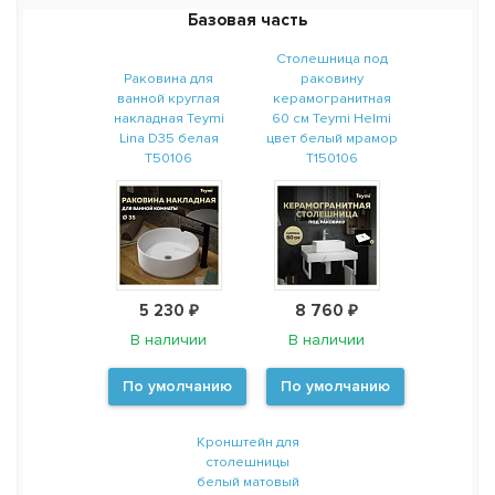
Базовая часть
Столешница под
Раковина для
раковину
ванной круглая
керамогранитная
накладная Teymi
60 см Teymi Helmi
Lina D35 белая
цвет белый мрамор
T50106
T150106
5 230 ₽
8 760 ₽
В наличии
В наличии
По умолчанию
По умолчанию
Кронштейн для
столешницы
белый матовый