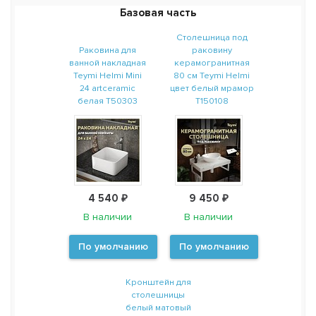
Базовая часть
Столешница под
Раковина для
раковину
ванной накладная
керамогранитная
Teymi Helmi Mini
80 см Teymi Helmi
24 artceramic
цвет белый мрамор
белая T50303
T150108
4 540 ₽
9 450 ₽
В наличии
В наличии
По умолчанию
По умолчанию
Кронштейн для
столешницы
белый матовый