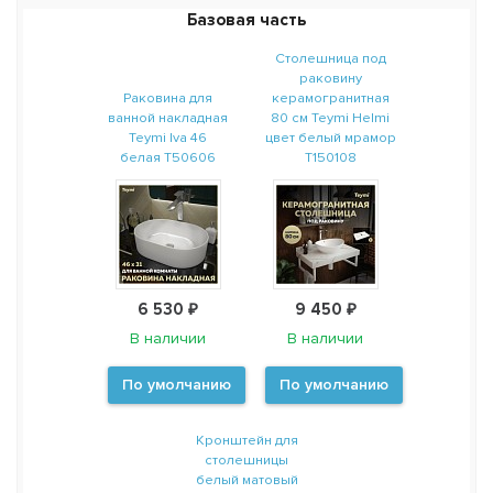
Базовая часть
Столешница под
раковину
Раковина для
керамогранитная
ванной накладная
80 см Teymi Helmi
Teymi Iva 46
цвет белый мрамор
белая T50606
T150108
6 530 ₽
9 450 ₽
В наличии
В наличии
По умолчанию
По умолчанию
Кронштейн для
столешницы
белый матовый