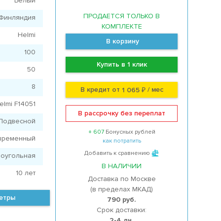
Белый
ПРОДАЕТСЯ ТОЛЬКО В
Финляндия
КОМПЛЕКТЕ
Helmi
В корзину
100
Купить в 1 клик
50
8
В кредит от
/ мес
1 065 ₽
elmi F14051
В рассрочку без переплат
Подвесной
+ 607
Бонусных рублей
временный
как потратить
Добавить к сравнению
оугольная
В НАЛИЧИИ
10 лет
Доставка по Москве
(в пределах МКАД)
метры
790 руб.
Срок доставки:
2-4 дн.