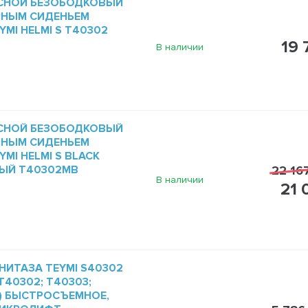
СНОЙ БЕЗОБОДКОВЫЙ
МНЫМ СИДЕНЬЕМ
MI HELMI S T40302
19 
В наличии
СНОЙ БЕЗОБОДКОВЫЙ
МНЫМ СИДЕНЬЕМ
MI HELMI S BLACK
ЫЙ T40302MB
22 16
В наличии
21 
НИТАЗА TEYMI S40302
40302; T40303;
1) БЫСТРОСЪЕМНОЕ,