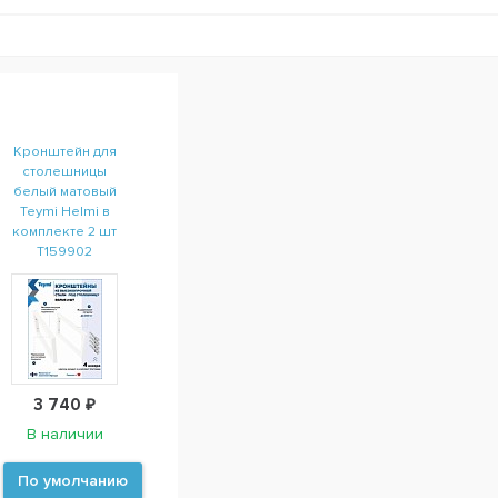
Кронштейн для
столешницы
белый матовый
Teymi Helmi в
комплекте 2 шт
T159902
3 740 ₽
В наличии
По умолчанию