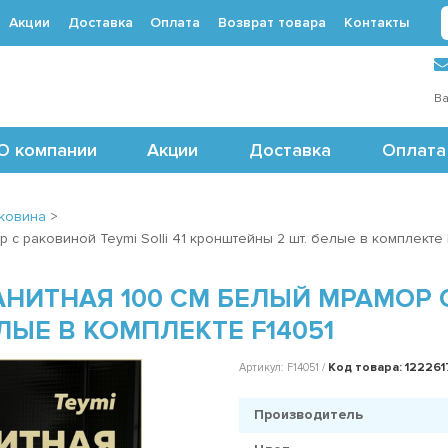
Акции
Доставка
Оплата
Возврат товара
Контакты
 (495) 488-71-24
Ва
О компании
Акции
Доставка
Оплата
ковина
>
с раковиной Teymi Solli 41 кронштейны 2 шт. белые в комплекте 
ИТНАЯ 100 СМ БЕЛЫЙ МРАМОР С
ЛЫЕ В КОМПЛЕКТЕ F14051
Код товара: 122261
Артикул: F14051 /
Производитель