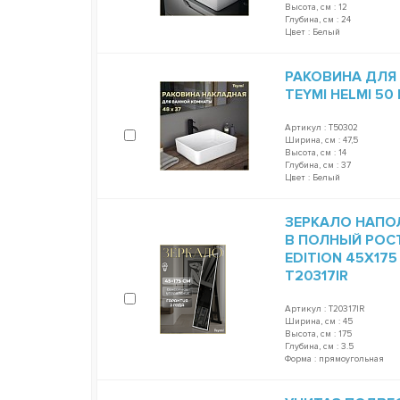
Высота, см : 12
Глубина, см : 24
Цвет : Белый
РАКОВИНА ДЛЯ
TEYMI HELMI 50
Артикул : T50302
Ширина, см : 47,5
Высота, см : 14
Глубина, см : 37
Цвет : Белый
ЗЕРКАЛО НАПО
В ПОЛНЫЙ РОСТ
EDITION 45Х17
T20317IR
Артикул : T20317IR
Ширина, см : 45
Высота, см : 175
Глубина, см : 3.5
Форма : прямоугольная