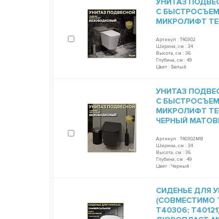
УНИТАЗ ПОДВЕ
С БЫСТРОСЪЕ
МИКРОЛИФТ TEY
Артикул : T40302
Ширина, см : 34
Высота, см : 36
Глубина, см : 49
Цвет : Белый
УНИТАЗ ПОДВЕ
С БЫСТРОСЪЕ
МИКРОЛИФТ TEY
ЧЕРНЫЙ МАТОВ
Артикул : T40302MB
Ширина, см : 34
Высота, см : 36
Глубина, см : 49
Цвет : Черный
СИДЕНЬЕ ДЛЯ У
(СОВМЕСТИМО T
T40306; T4012