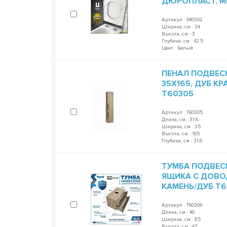
ДЮРОПЛАСТ, 
Артикул : S40302
Ширина, см : 34
Высота, см : 3
Глубина, см : 42.5
Цвет : Белый
ПЕНАЛ ПОДВЕСН
35Х165, ДУБ К
T60305
Артикул : T60305
Длина, см : 31.6
Ширина, см : 35
Высота, см : 165
Глубина, см : 31.6
ТУМБА ПОДВЕСНА
ЯЩИКА С ДОВО
КАМЕНЬ/ДУБ T
Артикул : T60309
Длина, см : 46
Ширина, см : 85
Высота, см : 47