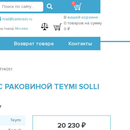
0
вход
регистрация
Точки самовывоза
В
вашей корзине
mail@sanbravo.ru
0 товаров на сумму
ш город:
Москва
0 ₽
Возврат товара
Контакты
F14051
 РАКОВИНОЙ TEYMI SOLLI
7
Teymi
20 230 ₽