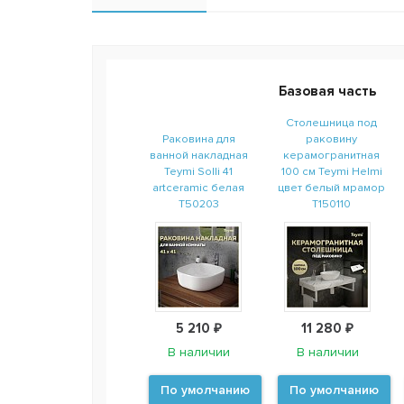
Базовая часть
Столешница под
Раковина для
раковину
ванной накладная
керамогранитная
Teymi Solli 41
100 см Teymi Helmi
artceramic белая
цвет белый мрамор
T50203
T150110
5 210 ₽
11 280 ₽
В наличии
В наличии
По умолчанию
По умолчанию