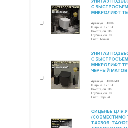
УНИТАЗ ПОДВЕ
С БЫСТРОСЪЕ
МИКРОЛИФТ TEY
Артикул : T40302
Ширина, см : 34
Высота, см : 36
Глубина, см : 49
Цвет : Белый
УНИТАЗ ПОДВЕ
С БЫСТРОСЪЕ
МИКРОЛИФТ TEY
ЧЕРНЫЙ МАТОВ
Артикул : T40302MB
Ширина, см : 34
Высота, см : 36
Глубина, см : 49
Цвет : Черный
СИДЕНЬЕ ДЛЯ У
(СОВМЕСТИМО T
T40306; T4012