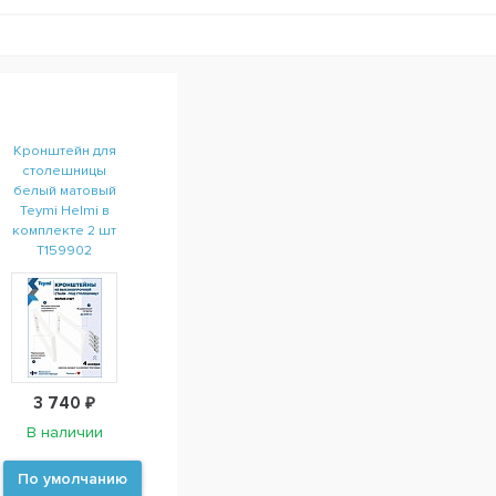
Кронштейн для
столешницы
белый матовый
Teymi Helmi в
комплекте 2 шт
T159902
3 740 ₽
В наличии
По умолчанию