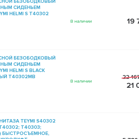
СНОЙ БЕЗОБОДКОВЫЙ
МНЫМ СИДЕНЬЕМ
MI HELMI S T40302
19 
В наличии
СНОЙ БЕЗОБОДКОВЫЙ
МНЫМ СИДЕНЬЕМ
MI HELMI S BLACK
ЫЙ T40302MB
22 16
В наличии
21 
НИТАЗА TEYMI S40302
40302; T40303;
1) БЫСТРОСЪЕМНОЕ,