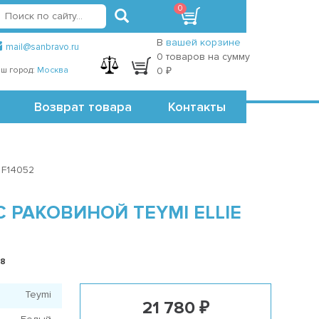
0
вход
регистрация
Точки самовывоза
В
вашей корзине
mail@sanbravo.ru
0 товаров на сумму
ш город:
Москва
0 ₽
Возврат товара
Контакты
 F14052
РАКОВИНОЙ TEYMI ELLIE
18
Teymi
21 780 ₽