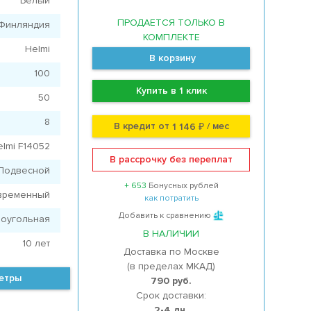
Белый
ПРОДАЕТСЯ ТОЛЬКО В
Финляндия
КОМПЛЕКТЕ
Helmi
В корзину
100
Купить в 1 клик
50
8
В кредит от
/ мес
1 146 ₽
elmi F14052
В рассрочку без переплат
Подвесной
+ 653
Бонусных рублей
временный
как потратить
Добавить к сравнению
оугольная
В НАЛИЧИИ
10 лет
Доставка по Москве
(в пределах МКАД)
метры
790 руб.
Срок доставки:
2-4 дн.