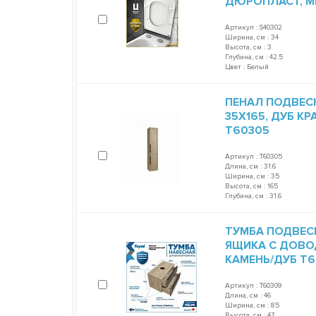
ДЮРОПЛАСТ, 
Артикул : S40302
Ширина, см : 34
Высота, см : 3
Глубина, см : 42.5
Цвет : Белый
ПЕНАЛ ПОДВЕСН
35Х165, ДУБ К
T60305
Артикул : T60305
Длина, см : 31.6
Ширина, см : 35
Высота, см : 165
Глубина, см : 31.6
ТУМБА ПОДВЕСНА
ЯЩИКА С ДОВО
КАМЕНЬ/ДУБ T
Артикул : T60309
Длина, см : 46
Ширина, см : 85
Высота, см : 47