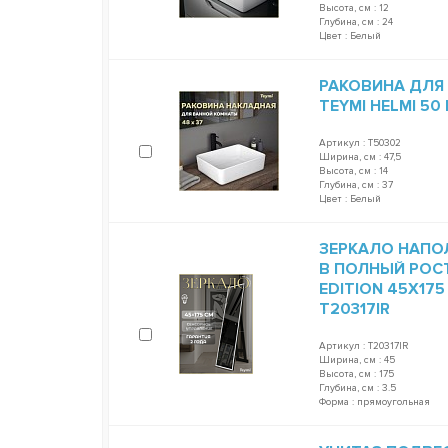
Высота, см : 12
Глубина, см : 24
Цвет : Белый
РАКОВИНА ДЛЯ
TEYMI HELMI 50
Артикул : T50302
Ширина, см : 47,5
Высота, см : 14
Глубина, см : 37
Цвет : Белый
ЗЕРКАЛО НАПО
В ПОЛНЫЙ РОСТ
EDITION 45Х17
T20317IR
Артикул : T20317IR
Ширина, см : 45
Высота, см : 175
Глубина, см : 3.5
Форма : прямоугольная