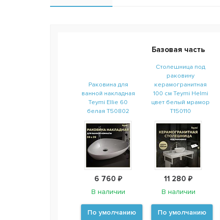
Базовая часть
Столешница под
раковину
Раковина для
керамогранитная
ванной накладная
100 см Teymi Helmi
Teymi Ellie 60
цвет белый мрамор
белая T50802
T150110
6 760 ₽
11 280 ₽
В наличии
В наличии
По умолчанию
По умолчанию