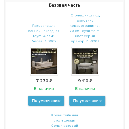
Базовая часть
Столешница под
раковину
Раковина для
керамогранитная
ванной накладная
70 см Teymi Helmi
Teymi Aina 49
цвет серый
белая T50002
мрамор T150207
7 270 ₽
9 110 ₽
В наличии
В наличии
По умолчанию
По умолчанию
Кронштейн для
столешницы
белый матовый