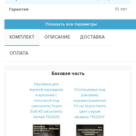
10 лет
Гарантия
Показать все параметры
КОМПЛЕКТ
ОПИСАНИЕ
ДОСТАВКА
ОПЛАТА
Базовая часть
Раковина для
ванной накладная
Столешница под
и врезная с
раковину
полочкой под
керамогранитная
смеситель Teymi
70 см Teymi Helmi
Solli 43 artceramic
цвет серый
белая T50205
мрамор T150207