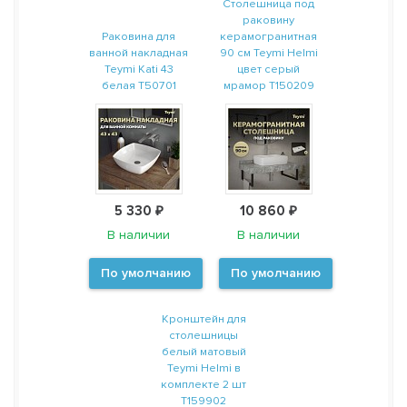
Столешница под
раковину
Раковина для
керамогранитная
ванной накладная
90 см Teymi Helmi
Teymi Kati 43
цвет серый
белая T50701
мрамор T150209
5 330 ₽
10 860 ₽
В наличии
В наличии
По умолчанию
По умолчанию
Кронштейн для
столешницы
белый матовый
Teymi Helmi в
комплекте 2 шт
T159902