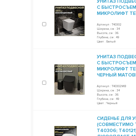
УНИТАЗ ПОДВЕ
С БЫСТРОСЪЕ
МИКРОЛИФТ TEY
Артикул : T40302
Ширина, см : 34
Высота, см : 36
Глубина, см : 49
Цвет : Белый
УНИТАЗ ПОДВЕ
С БЫСТРОСЪЕ
МИКРОЛИФТ TEY
ЧЕРНЫЙ МАТОВ
Артикул : T40302MB
Ширина, см : 34
Высота, см : 36
Глубина, см : 49
Цвет : Черный
СИДЕНЬЕ ДЛЯ У
(СОВМЕСТИМО T
T40306; T4012