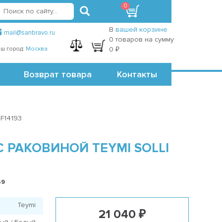
0
вход
регистрация
Точки самовывоза
В
вашей корзине
mail@sanbravo.ru
0 товаров на сумму
ш город:
Москва
0 ₽
Возврат товара
Контакты
 F14193
 РАКОВИНОЙ TEYMI SOLLI
59
Teymi
21 040 ₽