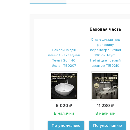
Базовая часть
Столешница под
раковину
Раковина для
керамогранитная
ванной накладная
100 см Teymi
Teymi Solli 40
Helmi цвет серый
белая T50207
мрамор T150210
6 020 ₽
11 280 ₽
В наличии
В наличии
По умолчанию
По умолчанию