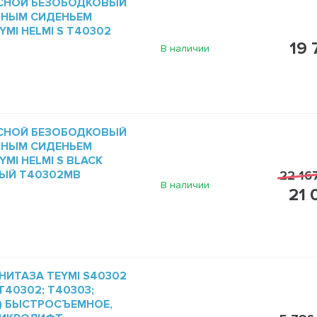
СНОЙ БЕЗОБОДКОВЫЙ
МНЫМ СИДЕНЬЕМ
MI HELMI S T40302
19 
В наличии
СНОЙ БЕЗОБОДКОВЫЙ
МНЫМ СИДЕНЬЕМ
MI HELMI S BLACK
ЫЙ T40302MB
22 16
В наличии
21 
НИТАЗА TEYMI S40302
40302; T40303;
1) БЫСТРОСЪЕМНОЕ,