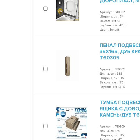
ДЮРОПЛАСТ, 
Артикул : S40302
Ширина, см : 34
Высота, см : 3
Глубина, см : 42.5
Цвет : Белый
ПЕНАЛ ПОДВЕСН
35Х165, ДУБ К
T60305
Артикул : T60305
Длина, см : 31.6
Ширина, см : 35
Высота, см : 165
Глубина, см : 31.6
ТУМБА ПОДВЕСНА
ЯЩИКА С ДОВО
КАМЕНЬ/ДУБ T
Артикул : T60309
Длина, см : 46
Ширина, см : 85
Высота, см : 47