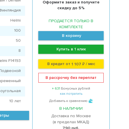
ый / Белый
Оформите заказ и получите
скидку до 5%
Финляндия
Helmi
ПРОДАЕТСЯ ТОЛЬКО В
КОМПЛЕКТЕ
100
В корзину
50
Купить в 1 клик
8
elmi F14193
В кредит от
/ мес
1 107 ₽
Подвесной
В рассрочку без переплат
временный
+ 631
Бонусных рублей
оугольная
как потратить
10 лет
Добавить к сравнению
В НАЛИЧИИ
метры
Доставка по Москве
(в пределах МКАД)
790 руб.