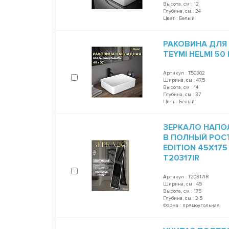
Высота, см : 12
Глубина, см : 24
Цвет : Белый
РАКОВИНА ДЛЯ
TEYMI HELMI 50
Артикул : T50302
Ширина, см : 47,5
Высота, см : 14
Глубина, см : 37
Цвет : Белый
ЗЕРКАЛО НАПО
В ПОЛНЫЙ РОСТ
EDITION 45Х17
T20317IR
Артикул : T20317IR
Ширина, см : 45
Высота, см : 175
Глубина, см : 3.5
Форма : прямоугольная