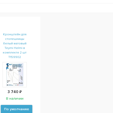
Кронштейн для
столешницы
белый матовый
Teymi Helmi в
комплекте 2 шт
T159902
3 740 ₽
В наличии
По умолчанию