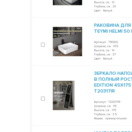
Высота, см : 12
Глубина, см : 24
Цвет : Белый
РАКОВИНА ДЛЯ
TEYMI HELMI 50
Артикул : T50302
Ширина, см : 47,5
Высота, см : 14
Глубина, см : 37
Цвет : Белый
ЗЕРКАЛО НАПО
В ПОЛНЫЙ РОСТ
EDITION 45Х17
T20317IR
Артикул : T20317IR
Ширина, см : 45
Высота, см : 175
Глубина, см : 3.5
Форма : прямоугольная