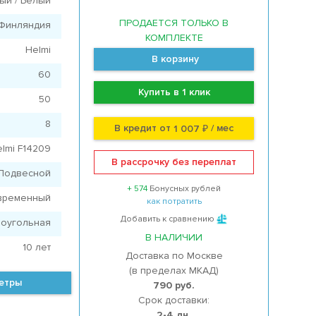
ый / Белый
ПРОДАЕТСЯ ТОЛЬКО В
Финляндия
КОМПЛЕКТЕ
Helmi
В корзину
60
Купить в 1 клик
50
8
В кредит от
/ мес
1 007 ₽
lmi F14209
В рассрочку без переплат
Подвесной
+ 574
Бонусных рублей
временный
как потратить
Добавить к сравнению
оугольная
В НАЛИЧИИ
10 лет
Доставка по Москве
(в пределах МКАД)
метры
790 руб.
Срок доставки:
2-4 дн.