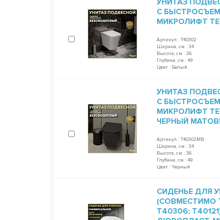
УНИТАЗ ПОДВЕ
С БЫСТРОСЪЕ
МИКРОЛИФТ TEY
Артикул : T40302
Ширина, см : 34
Высота, см : 36
Глубина, см : 49
Цвет : Белый
УНИТАЗ ПОДВЕ
С БЫСТРОСЪЕ
МИКРОЛИФТ TEY
ЧЕРНЫЙ МАТОВ
Артикул : T40302MB
Ширина, см : 34
Высота, см : 36
Глубина, см : 49
Цвет : Черный
СИДЕНЬЕ ДЛЯ У
(СОВМЕСТИМО T
T40306; T4012