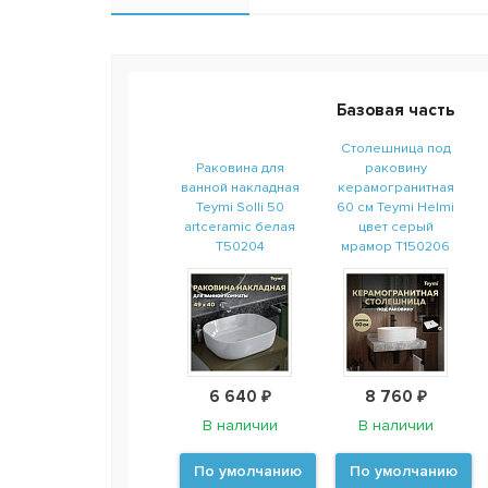
Базовая часть
Столешница под
Раковина для
раковину
ванной накладная
керамогранитная
Teymi Solli 50
60 см Teymi Helmi
artceramic белая
цвет серый
T50204
мрамор T150206
6 640 ₽
8 760 ₽
В наличии
В наличии
По умолчанию
По умолчанию