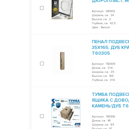
ДЮРОПЛАСТ, 
Артикул : S40302
Ширина, см : 34
Высота, см : 3
Глубина, см : 42.5
Цвет : Белый
ПЕНАЛ ПОДВЕСН
35Х165, ДУБ К
T60305
Артикул : T60305
Длина, см : 31.6
Ширина, см : 35
Высота, см : 165
Глубина, см : 31.6
ТУМБА ПОДВЕСНА
ЯЩИКА С ДОВО
КАМЕНЬ/ДУБ T
Артикул : T60309
Длина, см : 46
Ширина, см : 85
Высота, см : 47