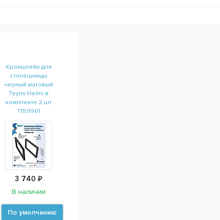
Кронштейн для
столешницы
черный матовый
Teymi Helmi в
комплекте 2 шт
T159901
3 740 ₽
В наличии
По умолчанию