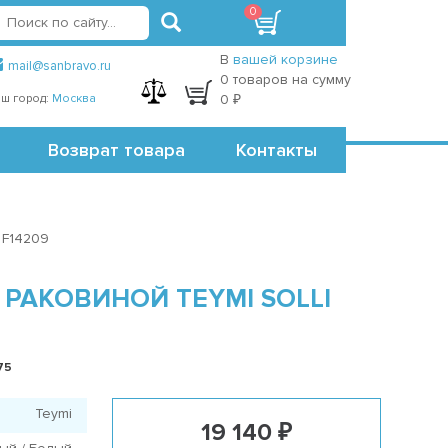
0
вход
регистрация
Точки самовывоза
В
вашей корзине
mail@sanbravo.ru
0 товаров на сумму
ш город:
Москва
0 ₽
Возврат товара
Контакты
 F14209
РАКОВИНОЙ TEYMI SOLLI
75
Teymi
19 140 ₽