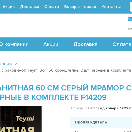
Акции
Доставка
Оплата
Возврат товара
Контакты
 (495) 488-71-24
Ва
О компании
Акции
Доставка
Оплата
ковина
>
 раковиной Teymi Solli 50 кронштейны 2 шт. черные в комплекте
ИТНАЯ 60 СМ СЕРЫЙ МРАМОР С 
ЕРНЫЕ В КОМПЛЕКТЕ F14209
Код товара: 12227
Артикул: F14209 /
Производитель