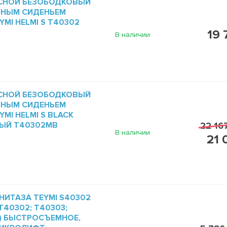
СНОЙ БЕЗОБОДКОВЫЙ
МНЫМ СИДЕНЬЕМ
MI HELMI S T40302
19 
В наличии
СНОЙ БЕЗОБОДКОВЫЙ
МНЫМ СИДЕНЬЕМ
MI HELMI S BLACK
ЫЙ T40302MB
22 16
В наличии
21 
НИТАЗА TEYMI S40302
40302; T40303;
1) БЫСТРОСЪЕМНОЕ,