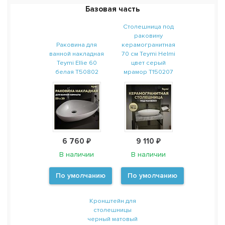
Базовая часть
Столешница под
раковину
Раковина для
керамогранитная
ванной накладная
70 см Teymi Helmi
Teymi Ellie 60
цвет серый
белая T50802
мрамор T150207
6 760 ₽
9 110 ₽
В наличии
В наличии
По умолчанию
По умолчанию
Кронштейн для
столешницы
черный матовый