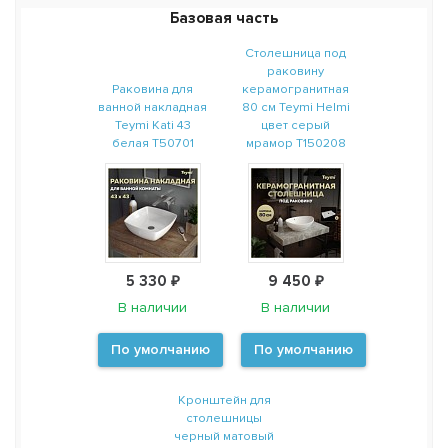
Базовая часть
Столешница под
раковину
Раковина для
керамогранитная
ванной накладная
80 см Teymi Helmi
Teymi Kati 43
цвет серый
белая T50701
мрамор T150208
5 330 ₽
9 450 ₽
В наличии
В наличии
По умолчанию
По умолчанию
Кронштейн для
столешницы
черный матовый