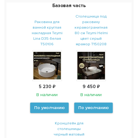
Базовая часть
Столешница под
Раковина для
раковину
ванной круглая
керамогранитная
накладная Teymi
80 см Teymi Helmi
Lina D35 белая
цвет серый
T50106
мрамор T150208
5 230 ₽
9 450 ₽
В наличии
В наличии
По умолчанию
По умолчанию
Кронштейн для
столешницы
черный матовый