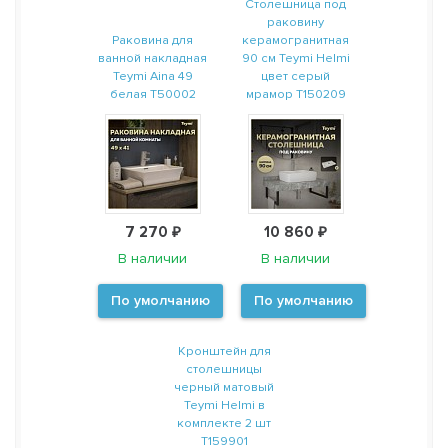
Столешница под
раковину
Раковина для
керамогранитная
ванной накладная
90 см Teymi Helmi
Teymi Aina 49
цвет серый
белая T50002
мрамор T150209
7 270 ₽
10 860 ₽
В наличии
В наличии
По умолчанию
По умолчанию
Кронштейн для
столешницы
черный матовый
Teymi Helmi в
комплекте 2 шт
T159901