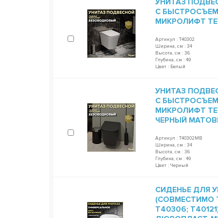
УНИТАЗ ПОДВЕ
С БЫСТРОСЪЕ
МИКРОЛИФТ TEY
Артикул : T40302
Ширина, см : 34
Высота, см : 36
Глубина, см : 49
Цвет : Белый
УНИТАЗ ПОДВЕ
С БЫСТРОСЪЕ
МИКРОЛИФТ TEY
ЧЕРНЫЙ МАТОВ
Артикул : T40302MB
Ширина, см : 34
Высота, см : 36
Глубина, см : 49
Цвет : Черный
СИДЕНЬЕ ДЛЯ У
(СОВМЕСТИМО T
T40306; T4012