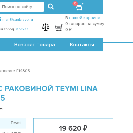
0
вход
регистрация
Точки самовывоза
В
вашей корзине
mail@sanbravo.ru
0 товаров на сумму
ш город:
Москва
0 ₽
Возврат товара
Контакты
мплекте F14305
 РАКОВИНОЙ TEYMI LINA
05
71
Teymi
19 620 ₽