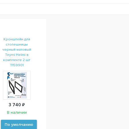
Кронштейн для
столешницы
черный матовый
Teymi Helmi в
комплекте 2 шт
T159901
3 740 ₽
В наличии
По умолчанию