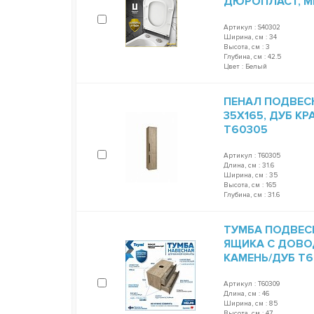
ДЮРОПЛАСТ, 
Артикул : S40302
Ширина, см : 34
Высота, см : 3
Глубина, см : 42.5
Цвет : Белый
ПЕНАЛ ПОДВЕСН
35Х165, ДУБ К
T60305
Артикул : T60305
Длина, см : 31.6
Ширина, см : 35
Высота, см : 165
Глубина, см : 31.6
ТУМБА ПОДВЕСНА
ЯЩИКА С ДОВО
КАМЕНЬ/ДУБ T
Артикул : T60309
Длина, см : 46
Ширина, см : 85
Высота, см : 47