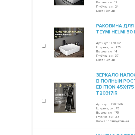
Высота, см : 12
Глубина, см : 24
Цвет : Белый
РАКОВИНА ДЛЯ
TEYMI HELMI 50
Артикул : T50302
Ширина, см : 47,5
Высота, см : 14
Глубина, см : 37
Цвет : Белый
ЗЕРКАЛО НАПО
В ПОЛНЫЙ РОСТ
EDITION 45Х17
T20317IR
Артикул : T20317IR
Ширина, см : 45
Высота, см : 175
Глубина, см : 3.5
Форма : прямоугольная