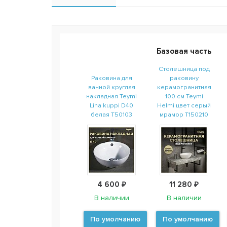
Базовая часть
Столешница под
Раковина для
раковину
ванной круглая
керамогранитная
накладная Teymi
100 см Teymi
Lina kuppi D40
Helmi цвет серый
белая T50103
мрамор T150210
4 600 ₽
11 280 ₽
В наличии
В наличии
По умолчанию
По умолчанию