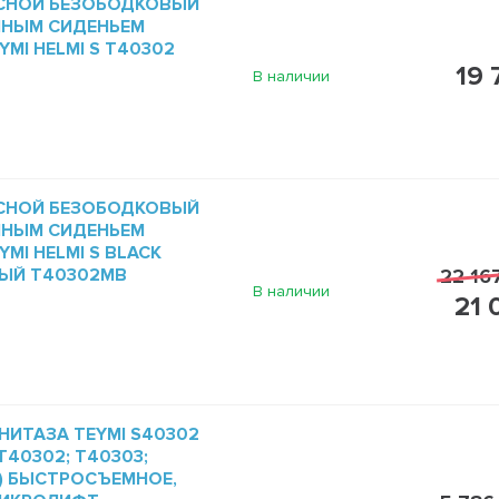
СНОЙ БЕЗОБОДКОВЫЙ
МНЫМ СИДЕНЬЕМ
MI HELMI S T40302
19 
В наличии
СНОЙ БЕЗОБОДКОВЫЙ
МНЫМ СИДЕНЬЕМ
MI HELMI S BLACK
ЫЙ T40302MB
22 16
В наличии
21 
НИТАЗА TEYMI S40302
40302; T40303;
1) БЫСТРОСЪЕМНОЕ,