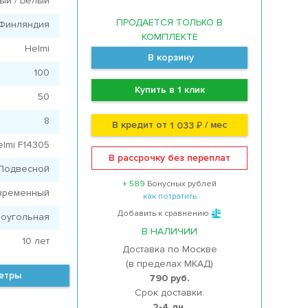
ый / Белый
ПРОДАЕТСЯ ТОЛЬКО В
Финляндия
КОМПЛЕКТЕ
Helmi
В корзину
100
Купить в 1 клик
50
8
В кредит от
/ мес
1 033 ₽
elmi F14305
В рассрочку без переплат
Подвесной
+ 589
Бонусных рублей
временный
как потратить
Добавить к сравнению
оугольная
В НАЛИЧИИ
10 лет
Доставка по Москве
(в пределах МКАД)
метры
790 руб.
Срок доставки:
2-4 дн.