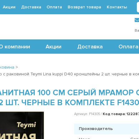
Акции
Доставка
Оплата
Возврат товара
Контакты
 (495) 488-71-24
Ва
О компании
Акции
Доставка
Оплата
ковина
>
с раковиной Teymi Lina kuppi D40 кронштейны 2 шт. черные в ко
ИТНАЯ 100 СМ СЕРЫЙ МРАМОР С
 ШТ. ЧЕРНЫЕ В КОМПЛЕКТЕ F143
Код товара: 12228
Артикул: F14305 /
Производитель