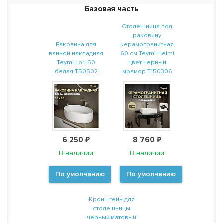
Базовая часть
Столешница под
раковину
Раковина для
керамогранитная
ванной накладная
60 см Teymi Helmi
Teymi Lori 50
цвет черный
белая T50502
мрамор T150306
6 250 ₽
8 760 ₽
В наличии
В наличии
По умолчанию
По умолчанию
Кронштейн для
столешницы
черный матовый