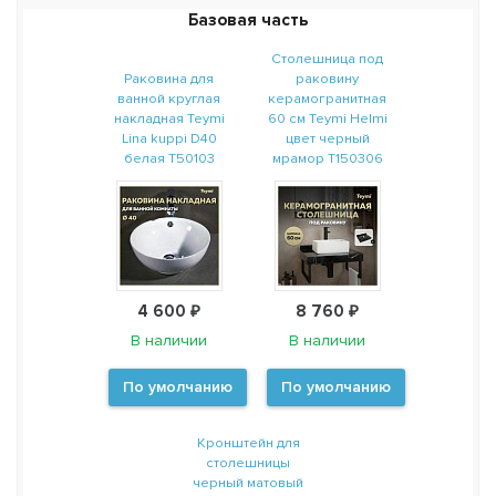
Базовая часть
Столешница под
Раковина для
раковину
ванной круглая
керамогранитная
накладная Teymi
60 см Teymi Helmi
Lina kuppi D40
цвет черный
белая T50103
мрамор T150306
4 600 ₽
8 760 ₽
В наличии
В наличии
По умолчанию
По умолчанию
Кронштейн для
столешницы
черный матовый