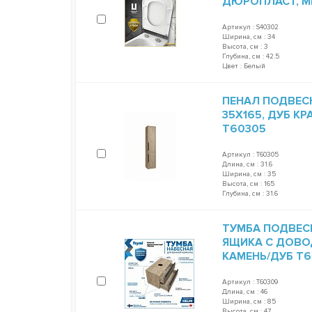
ДЮРОПЛАСТ, 
Артикул : S40302
Ширина, см : 34
Высота, см : 3
Глубина, см : 42.5
Цвет : Белый
ПЕНАЛ ПОДВЕСН
35Х165, ДУБ К
T60305
Артикул : T60305
Длина, см : 31.6
Ширина, см : 35
Высота, см : 165
Глубина, см : 31.6
ТУМБА ПОДВЕСНА
ЯЩИКА С ДОВО
КАМЕНЬ/ДУБ T
Артикул : T60309
Длина, см : 46
Ширина, см : 85
Высота, см : 47