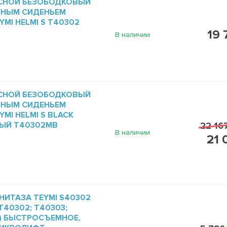
СНОЙ БЕЗОБОДКОВЫЙ
МНЫМ СИДЕНЬЕМ
MI HELMI S T40302
19 
В наличии
СНОЙ БЕЗОБОДКОВЫЙ
МНЫМ СИДЕНЬЕМ
MI HELMI S BLACK
ЫЙ T40302MB
22 16
В наличии
21 
НИТАЗА TEYMI S40302
40302; T40303;
1) БЫСТРОСЪЕМНОЕ,