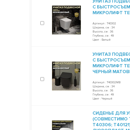
УНИТАЗ ПОДВЕ
С БЫСТРОСЪЕ
МИКРОЛИФТ TEY
Артикул : T40302
Ширина, см : 34
Высота, см : 36
Глубина, см : 49
Цвет : Белый
УНИТАЗ ПОДВЕ
С БЫСТРОСЪЕ
МИКРОЛИФТ TEY
ЧЕРНЫЙ МАТОВ
Артикул : T40302MB
Ширина, см : 34
Высота, см : 36
Глубина, см : 49
Цвет : Черный
СИДЕНЬЕ ДЛЯ У
(СОВМЕСТИМО T
T40306; T4012