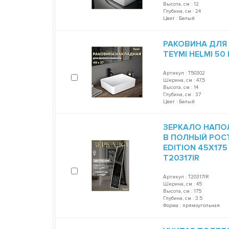
Высота, см : 12
Глубина, см : 24
Цвет : Белый
РАКОВИНА ДЛЯ
TEYMI HELMI 50
Артикул : T50302
Ширина, см : 47,5
Высота, см : 14
Глубина, см : 37
Цвет : Белый
ЗЕРКАЛО НАПО
В ПОЛНЫЙ РОСТ
EDITION 45Х17
T20317IR
Артикул : T20317IR
Ширина, см : 45
Высота, см : 175
Глубина, см : 3.5
Форма : прямоугольная