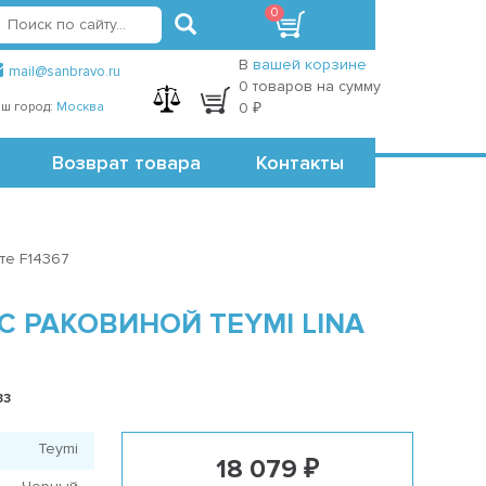
0
вход
регистрация
Точки самовывоза
В
вашей корзине
mail@sanbravo.ru
0 товаров на сумму
ш город:
Москва
0 ₽
Возврат товара
Контакты
те F14367
 РАКОВИНОЙ TEYMI LINA
33
Teymi
18 079 ₽