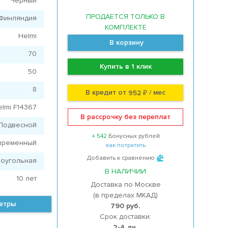
Черный
ПРОДАЕТСЯ ТОЛЬКО В
Финляндия
КОМПЛЕКТЕ
Helmi
В корзину
70
Купить в 1 клик
50
8
В кредит от
/ мес
952 ₽
elmi F14367
В рассрочку без переплат
Подвесной
+ 542
Бонусных рублей
временный
как потратить
Добавить к сравнению
оугольная
В НАЛИЧИИ
10 лет
Доставка по Москве
(в пределах МКАД)
метры
790 руб.
Срок доставки:
2-4 дн.