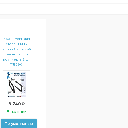
Кронштейн для
столешницы
черный матовый
Teymi Helmi в
комплекте 2 шт
T159901
3 740 ₽
В наличии
По умолчанию