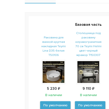
Базовая часть
Столешница под
Раковина для
раковину
ванной круглая
керамогранитная
накладная Teymi
70 см Teymi Helmi
Lina D35 белая
цвет черный
T50106
мрамор T150307
5 230 ₽
9 110 ₽
В наличии
В наличии
По умолчанию
По умолчанию