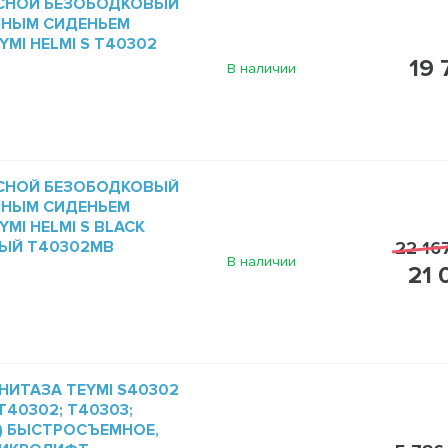
СНОЙ БЕЗОБОДКОВЫЙ
МНЫМ СИДЕНЬЕМ
MI HELMI S T40302
19 
В наличии
СНОЙ БЕЗОБОДКОВЫЙ
МНЫМ СИДЕНЬЕМ
MI HELMI S BLACK
ЫЙ T40302MB
22 16
В наличии
21 
НИТАЗА TEYMI S40302
40302; T40303;
1) БЫСТРОСЪЕМНОЕ,