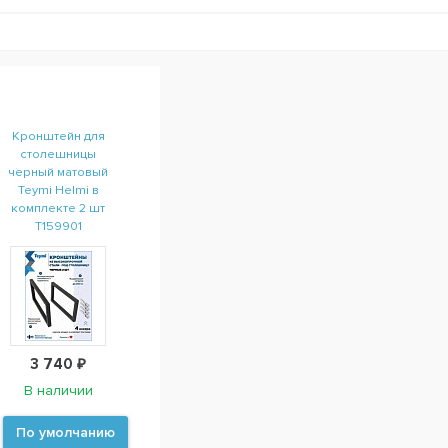
Кронштейн для
столешницы
черный матовый
Teymi Helmi в
комплекте 2 шт
T159901
3 740 ₽
В наличии
По умолчанию