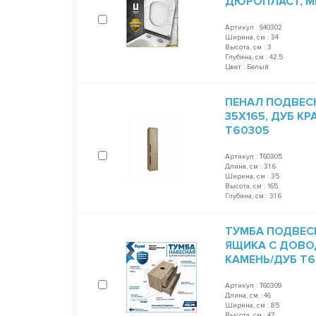
ДЮРОПЛАСТ, 
Артикул : S40302
Ширина, см : 34
Высота, см : 3
Глубина, см : 42.5
Цвет : Белый
ПЕНАЛ ПОДВЕСН
35Х165, ДУБ К
T60305
Артикул : T60305
Длина, см : 31.6
Ширина, см : 35
Высота, см : 165
Глубина, см : 31.6
ТУМБА ПОДВЕСНА
ЯЩИКА С ДОВО
КАМЕНЬ/ДУБ T
Артикул : T60309
Длина, см : 46
Ширина, см : 85
Высота, см : 47