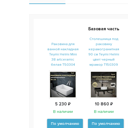
Базовая часть
Столешница под
Раковина для
раковину
ванной накладная
керамогранитная
Teymi Helmi Mini
90 см Teymi Helmi
38 artceramic
цвет черный
белая T50304
мрамор T150309
5 230 ₽
10 860 ₽
В наличии
В наличии
По умолчанию
По умолчанию