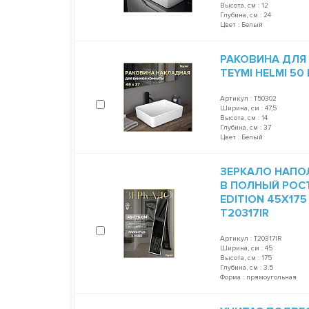
Высота, см : 12
Глубина, см : 24
Цвет : Белый
РАКОВИНА ДЛЯ
TEYMI HELMI 50
Артикул : T50302
Ширина, см : 47,5
Высота, см : 14
Глубина, см : 37
Цвет : Белый
ЗЕРКАЛО НАПО
В ПОЛНЫЙ РОСТ
EDITION 45Х17
T20317IR
Артикул : T20317IR
Ширина, см : 45
Высота, см : 175
Глубина, см : 3.5
Форма : прямоугольная