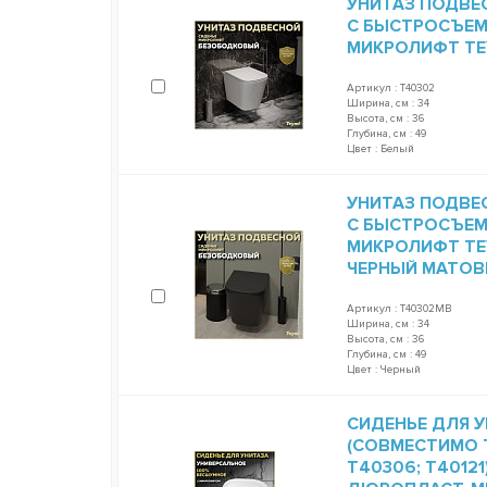
УНИТАЗ ПОДВЕ
С БЫСТРОСЪЕ
МИКРОЛИФТ TEY
Артикул : T40302
Ширина, см : 34
Высота, см : 36
Глубина, см : 49
Цвет : Белый
УНИТАЗ ПОДВЕ
С БЫСТРОСЪЕ
МИКРОЛИФТ TEY
ЧЕРНЫЙ МАТОВ
Артикул : T40302MB
Ширина, см : 34
Высота, см : 36
Глубина, см : 49
Цвет : Черный
СИДЕНЬЕ ДЛЯ У
(СОВМЕСТИМО T
T40306; T4012