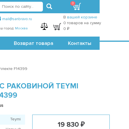
0
вход
регистрация
Точки самовывоза
В
вашей корзине
mail@sanbravo.ru
0 товаров на сумму
ш город:
Москва
0 ₽
Возврат товара
Контакты
плекте F14399
С РАКОВИНОЙ TEYMI
4399
65
Teymi
19 830 ₽