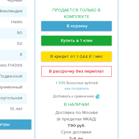
Черный
ПРОДАЕТСЯ ТОЛЬКО В
Финляндия
КОМПЛЕКТЕ
Helmi
В корзину
90
Купить в 1 клик
50
8
В кредит от
/ мес
1 044 ₽
lmi F14399
В рассрочку без переплат
Подвесной
+ 595
Бонусных рублей
временный
как потратить
Добавить к сравнению
оугольная
В НАЛИЧИИ
10 лет
Доставка по Москве
(в пределах МКАД)
метры
790 руб.
Срок доставки:
2-4 дн.