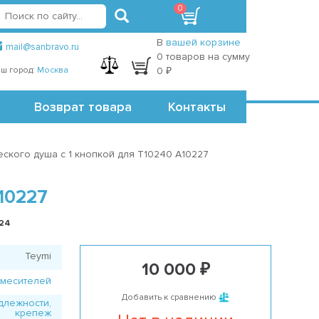
0
вход
регистрация
Точки самовывоза
В
вашей корзине
mail@sanbravo.ru
0 товаров на сумму
ш город:
Москва
0 ₽
Возврат товара
Контакты
ского душа с 1 кнопкой для T10240 A10227
10227
624
Teymi
10 000 ₽
смесителей
Добавить к сравнению
длежности,
крепеж