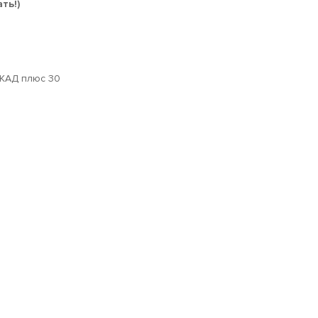
ть!)
МКАД плюс 30