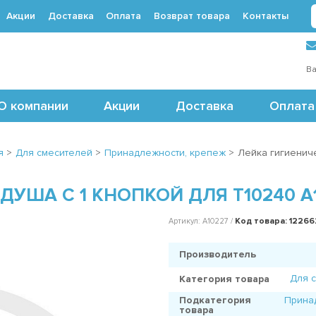
Акции
Доставка
Оплата
Возврат товара
Контакты
 (495) 488-71-24
Ва
О компании
Акции
Доставка
Оплата
я
>
Для смесителей
>
Принадлежности, крепеж
>
Лейка гигиениче
УША С 1 КНОПКОЙ ДЛЯ T10240 A
Код товара: 1226
Артикул: A10227 /
Производитель
Для 
Категория товара
Подкатегория
Прина
товара