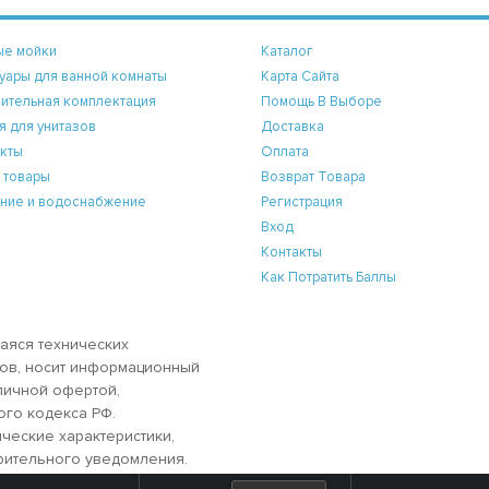
ые мойки
Каталог
уары для ванной комнаты
Карта Сайта
ительная комплектация
Помощь В Выборе
я для унитазов
Доставка
кты
Оплата
 товары
Возврат Товара
ние и водоснабжение
Регистрация
Вход
Контакты
Как Потратить Баллы
аяся технических
аров, носит информационный
бличной офертой,
ого кодекса РФ.
ческие характеристики,
рительного уведомления.