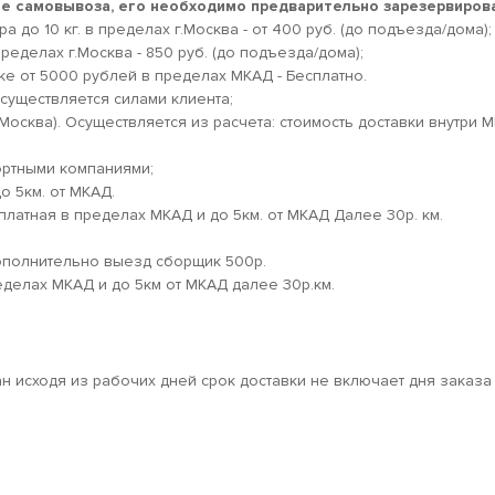
кте самовывоза, его необходимо предварительно зарезервирова
 до 10 кг. в пределах г.Москва - от 400 руб. (до подъезда/дома);
ределах г.Москва - 850 руб. (до подъезда/дома);
ке от 5000 рублей в пределах МКАД - Бесплатно.
существляется силами клиента;
.Москва). Осуществляется из расчета: стоимость доставки внутри 
ортными компаниями;
о 5км. от МКАД.
платная в пределах МКАД и до 5км. от МКАД Далее 30р. км.
дополнительно выезд сборщик 500р.
еделах МКАД и до 5км от МКАД далее 30р.км.
ан исходя из рабочих дней срок доставки не включает дня заказа