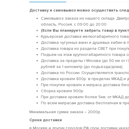
Доставку и самовывоз можно осуществить сле
Самовывоз заказа из нашего склада: Дмитр
область, Россия; c 09:00 до 20:00
(Если Вы планируете забрать товар в пун
Курьерская доставка мелкогабаритного товара
Доставка чугунных ванн и душевых кабин в п
Доставка товара из раздела СВЕТ при покуп
Подъем на этаж крупногабаритного товара о
Доставка за пределы г.Москва (до 50 км от г
рублей за 1 километр (до подъезда/дома);
Доставка по России. Осуществляется трансп
Доставка кровати 800р. в пределах МКАД и д
При покупке кровати и матраса доставка бес
Сборка кровати 900р.
При доставке кровати более 5км. от МКАД 
По всем матрасам доставка бесплатная в пр
Минимальная сумма заказа – 2000р.
Сроки доставки
в Москве и других городов РФ срок доставки указ