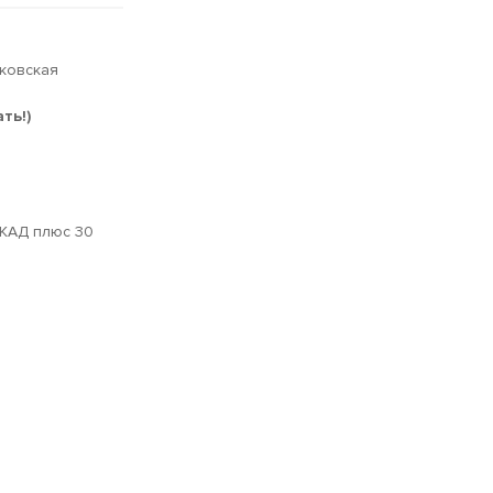
сковская
ть!)
МКАД плюс 30