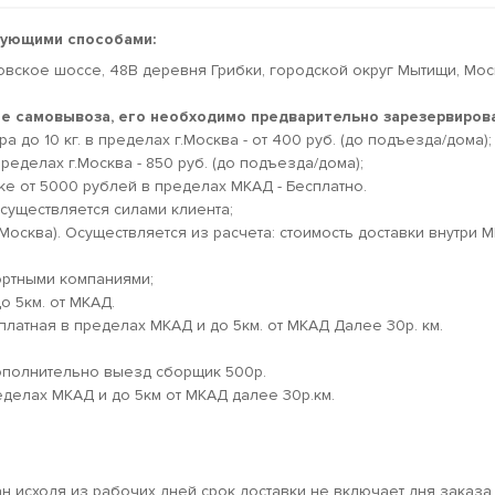
дующими способами:
овское шоссе, 48В деревня Грибки, городской округ Мытищи, Мо
кте самовывоза, его необходимо предварительно зарезервирова
 до 10 кг. в пределах г.Москва - от 400 руб. (до подъезда/дома);
ределах г.Москва - 850 руб. (до подъезда/дома);
ке от 5000 рублей в пределах МКАД - Бесплатно.
существляется силами клиента;
.Москва). Осуществляется из расчета: стоимость доставки внутри 
ортными компаниями;
о 5км. от МКАД.
платная в пределах МКАД и до 5км. от МКАД Далее 30р. км.
дополнительно выезд сборщик 500р.
еделах МКАД и до 5км от МКАД далее 30р.км.
ан исходя из рабочих дней срок доставки не включает дня заказа