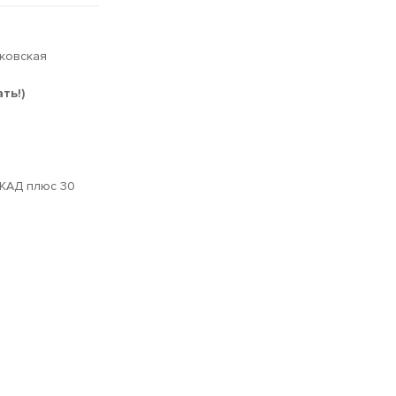
сковская
ть!)
МКАД плюс 30