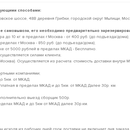
дующими способами:
овское шоссе, 48В деревня Грибки, городской округ Мытищи, Мо
кте самовывоза, его необходимо предварительно зарезервирова
 до 10 кг. в пределах г.Москва - от 400 руб. (до подъезда/дома);
ределах г.Москва - 850 руб. (до подъезда/дома);
ке от 5000 рублей в пределах МКАД - Бесплатно.
существляется силами клиента;
.Москва). Осуществляется из расчета: стоимость доставки внутри 
ортными компаниями;
о 5км. от МКАД.
платная в пределах МКАД и до 5км. от МКАД Далее 30р. км.
дополнительно выезд сборщик 500р.
еделах МКАД и до 5км от МКАД далее 30р.км.
ан исходя из рабочих дней срок доставки не включает дня заказа