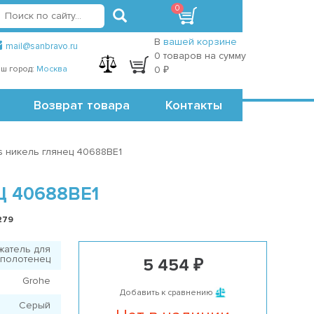
0
вход
регистрация
Точки самовывоза
В
вашей корзине
mail@sanbravo.ru
0 товаров на сумму
ш город:
Москва
0 ₽
Возврат товара
Контакты
s никель глянец 40688BE1
 40688BE1
279
жатель для
полотенец
5 454 ₽
Grohe
Добавить к сравнению
Серый