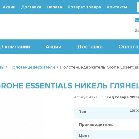
Акции
Доставка
Оплата
Возврат товара
Контакты
 (495) 488-71-24
Ва
О компании
Акции
Доставка
Оплата
ты
>
Полотенцедержатели
>
Полотенцедержатель Grohe Essential
OHE ESSENTIALS НИКЕЛЬ ГЛЯНЕЦ
Код товара: 1193
Артикул: 40688BE1 /
Дер
Тип
Производитель
Цвет