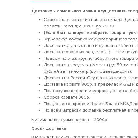
Доставку и самовывоз можно осуществить сле
Самовывоз заказа из нашего склада: Дмитр
область, Россия; c 09:00 до 20:00
(Если Вы планируете забрать товар в пун
Курьерская доставка мелкогабаритного товара
Доставка чугунных ванн и душевых кабин в п
Доставка товара из раздела СВЕТ при покуп
Подъем на этаж крупногабаритного товара о
Доставка за пределы г.Москва (до 50 км от г
рублей за 1 километр (до подъезда/дома);
Доставка по России. Осуществляется трансп
Доставка кровати 800р. в пределах МКАД и д
При покупке кровати и матраса доставка бес
Сборка кровати 900р.
При доставке кровати более 5км. от МКАД 
По всем матрасам доставка бесплатная в пр
Минимальная сумма заказа – 2000р.
Сроки доставки
в Москве и других городов РФ срок доставки указ