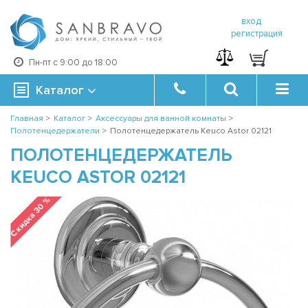
вход
регистрация
Пн-пт с 9:00 до 18:00
Каталог
Главная
>
Каталог
>
Аксессуары для ванной комнаты
>
Полотенцедержатели
>
Полотенцедержатель Keuco Astor 02121
ПОЛОТЕНЦЕДЕРЖАТЕЛЬ
KEUCO ASTOR 02121
Скидка 30 %