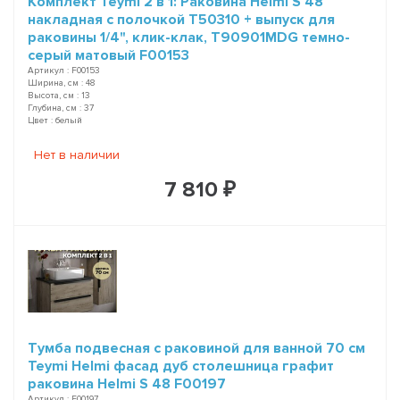
Комплект Teymi 2 в 1: Раковина Helmi S 48
накладная с полочкой T50310 + выпуск для
раковины 1/4", клик-клак, T90901MDG темно-
серый матовый F00153
Артикул : F00153
Ширина, см : 48
Высота, см : 13
Глубина, см : 37
Цвет : белый
Нет в наличии
7 810 ₽
Тумба подвесная с раковиной для ванной 70 см
Teymi Helmi фасад дуб столешница графит
раковина Helmi S 48 F00197
Артикул : F00197