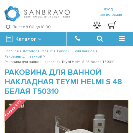
вход
регистрация
Пн-пт с 9:00 до 18:00
Каталог
Главная
>
Каталог
>
Фаянс
>
Раковины для ванной
>
Раковины для ванной
>
Раковина для ванной накладная Teymi Helmi S 48 белая T50310
РАКОВИНА ДЛЯ ВАННОЙ
НАКЛАДНАЯ TEYMI HELMI S 48
БЕЛАЯ T50310
Скидка 41 %