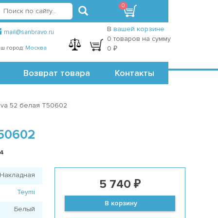
0
вход
регистрация
Точки самовывоза
В
вашей корзине
mail@sanbravo.ru
0 товаров на сумму
ш город:
Москва
0 ₽
Возврат товара
Контакты
Iva 52 белая T50602
50602
74
Накладная
5 740 ₽
Teymi
В корзину
Белый