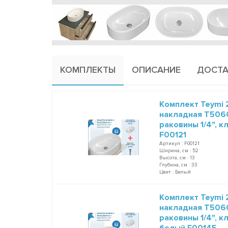
КОМПЛЕКТЫ
ОПИСАНИЕ
ДОСТА
Комплект Teymi 2
накладная T5060
раковины 1/4", к
F00121
Артикул : F00121
Ширина, см : 52
Высота, см : 13
Глубина, см : 33
Цвет : Белый
Комплект Teymi 2
накладная T5060
раковины 1/4", к
белый F00145