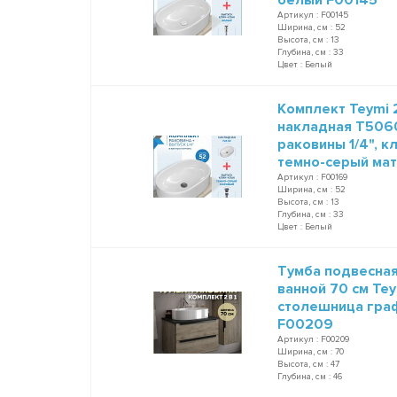
Артикул : F00145
Ширина, см : 52
Высота, см : 13
Глубина, см : 33
Цвет : Белый
Комплект Teymi 2
накладная T5060
раковины 1/4", 
темно-серый ма
Артикул : F00169
Ширина, см : 52
Высота, см : 13
Глубина, см : 33
Цвет : Белый
Тумба подвесная
ванной 70 см Te
столешница граф
F00209
Артикул : F00209
Ширина, см : 70
Высота, см : 47
Глубина, см : 46