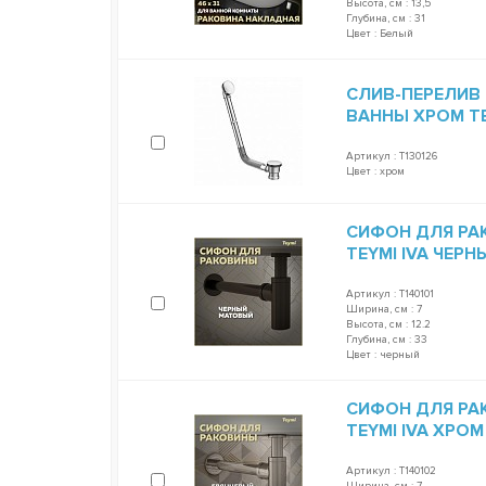
Высота, см : 13,5
Глубина, см : 31
Цвет : Белый
СЛИВ-ПЕРЕЛИВ
ВАННЫ ХРОМ TEY
Артикул : T130126
Цвет : хром
СИФОН ДЛЯ РА
TEYMI IVA ЧЕР
Артикул : T140101
Ширина, см : 7
Высота, см : 12.2
Глубина, см : 33
Цвет : черный
СИФОН ДЛЯ РА
TEYMI IVA ХРОМ
Артикул : T140102
Ширина, см : 7