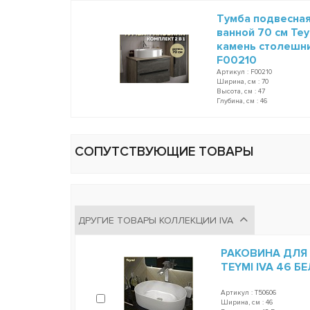
Тумба подвесная
ванной 70 см Te
камень столешни
F00210
Артикул : F00210
Ширина, см : 70
Высота, см : 47
Глубина, см : 46
СОПУТСТВУЮЩИЕ ТОВАРЫ
ДРУГИЕ ТОВАРЫ КОЛЛЕКЦИИ IVA
РАКОВИНА ДЛЯ
TEYMI IVA 46 Б
Артикул : T50606
Ширина, см : 46