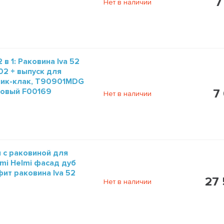
7
Нет в наличии
 в 1: Раковина Iva 52
2 + выпуск для
клик-клак, T90901MDG
товый F00169
7
Нет в наличии
 с раковиной для
ymi Helmi фасад дуб
ит раковина Iva 52
27 
Нет в наличии