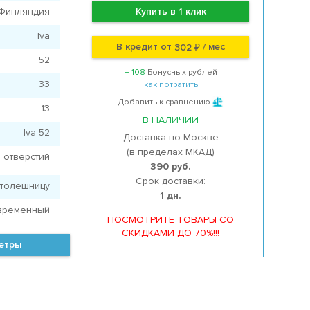
Финляндия
Купить в 1 клик
Iva
В кредит от
/ мес
302 ₽
52
+ 108
Бонусных рублей
33
как потратить
Добавить к сравнению
13
В НАЛИЧИИ
Iva 52
Доставка по Москве
(в пределах МКАД)
 отверстий
390 руб.
Срок доставки:
столешницу
1 дн.
временный
ПОСМОТРИТЕ ТОВАРЫ СО
СКИДКАМИ ДО 70%!!!
метры