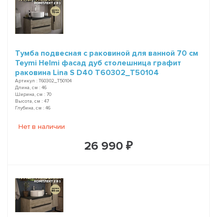
Тумба подвесная с раковиной для ванной 70 см
Teymi Helmi фасад дуб столешница графит
раковина Lina S D40 T60302_T50104
Артикул : T60302_T50104
Длина, см : 46
Ширина, см : 70
Высота, см : 47
Глубина, см : 46
Нет в наличии
26 990 ₽