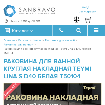
вход
регистрация
Пн-пт с 9:00 до 18:00
Каталог
Главная
>
Каталог
>
Фаянс
>
Раковины для ванной
>
Раковины для ванной
>
Раковина для ванной круглая накладная Teymi Lina S D40 белая
T50104
РАКОВИНА ДЛЯ ВАННОЙ
КРУГЛАЯ НАКЛАДНАЯ TEYMI
LINA S D40 БЕЛАЯ T50104
Скидка 63 %