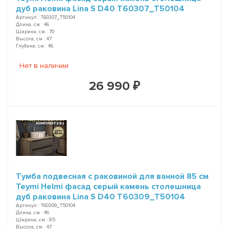
дуб раковина Lina S D40 T60307_T50104
Артикул : T60307_T50104
Длина, см : 46
Ширина, см : 70
Высота, см : 47
Глубина, см : 46
Нет в наличии
26 990 ₽
Тумба подвесная с раковиной для ванной 85 см
Teymi Helmi фасад серый камень столешница
дуб раковина Lina S D40 T60309_T50104
Артикул : T60309_T50104
Длина, см : 46
Ширина, см : 85
Высота, см : 47