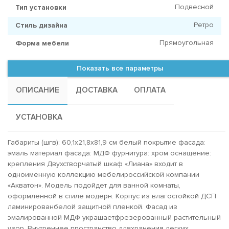
Подвесной
Тип установки
Ретро
Стиль дизайна
Прямоугольная
Форма мебели
Показать все параметры
ОПИСАНИЕ
ДОСТАВКА
ОПЛАТА
УСТАНОВКА
Габариты (шгв): 60,1x21,8x81,9 см белый покрытие фасада:
эмаль материал фасада: МДФ фурнитура: хром оснащение:
крепления Двухстворчатый шкаф «Лиана» входит в
одноименную коллекцию мебелироссийской компании
«Акватон». Модель подойдет для ванной комнаты,
оформленной в стиле модерн. Корпус из влагостойкой ДСП
ламинированбелой защитной пленкой. Фасад из
эмалированной МДФ украшаетфрезерованный растительный
узор. Внутреннее пространство дляхранения легких