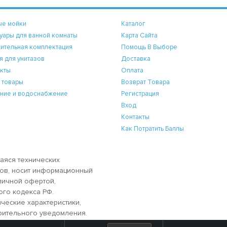
ые мойки
Каталог
уары для ванной комнаты
Карта Сайта
ительная комплектация
Помощь В Выборе
я для унитазов
Доставка
кты
Оплата
 товары
Возврат Товара
ние и водоснабжение
Регистрация
Вход
Контакты
Как Потратить Баллы
аяся технических
аров, носит информационный
бличной офертой,
ого кодекса РФ.
ческие характеристики,
рительного уведомления.