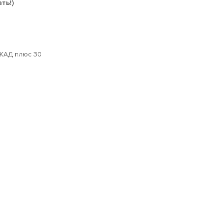
ть!)
МКАД плюс 30