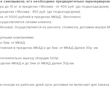
кте самовывоза, его необходимо предварительно зарезервирова
 до 10 кг. в пределах г.Москва - от 400 руб. (до подъезда/дома);
ределах г.Москва - 850 руб. (до подъезда/дома);
ке от 5000 рублей в пределах МКАД - Бесплатно.
существляется силами клиента;
.Москва). Осуществляется из расчета: стоимость доставки внутри 
ортными компаниями;
о 5км. от МКАД.
платная в пределах МКАД и до 5км. от МКАД Далее 30р. км.
дополнительно выезд сборщик 500р.
еделах МКАД и до 5км от МКАД далее 30р.км.
ан исходя из рабочих дней срок доставки не включает дня заказа