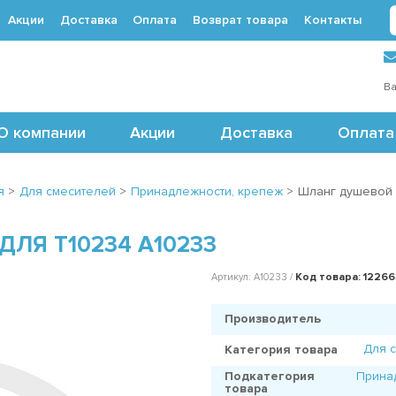
Акции
Доставка
Оплата
Возврат товара
Контакты
 (495) 488-71-24
Ва
О компании
Акции
Доставка
Оплата
я
>
Для смесителей
>
Принадлежности, крепеж
>
Шланг душевой 
ЛЯ T10234 A10233
Код товара: 1226
Артикул: A10233 /
Производитель
Для 
Категория товара
Подкатегория
Прина
товара