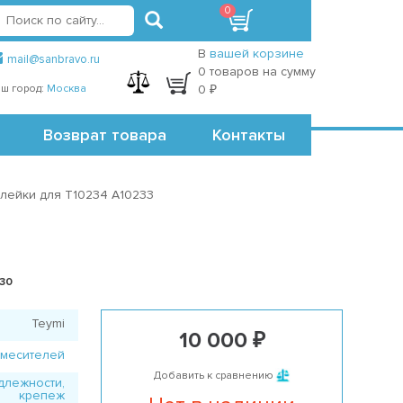
0
вход
регистрация
Точки самовывоза
В
вашей корзине
mail@sanbravo.ru
0 товаров на сумму
ш город:
Москва
0 ₽
Возврат товара
Контакты
лейки для T10234 A10233
630
Teymi
10 000 ₽
смесителей
Добавить к сравнению
длежности,
крепеж