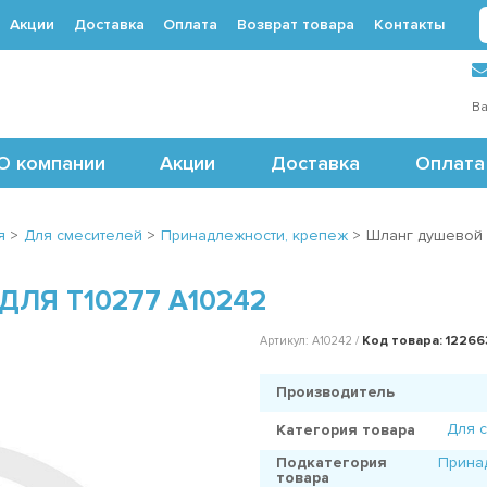
Акции
Доставка
Оплата
Возврат товара
Контакты
 (495) 488-71-24
Ва
О компании
Акции
Доставка
Оплата
я
>
Для смесителей
>
Принадлежности, крепеж
>
Шланг душевой 
ЛЯ T10277 A10242
Код товара: 12266
Артикул: A10242 /
Производитель
Для 
Категория товара
Подкатегория
Прина
товара