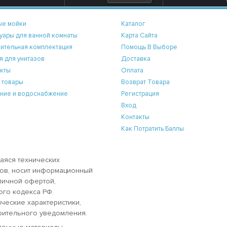
ые мойки
Каталог
уары для ванной комнаты
Карта Сайта
ительная комплектация
Помощь В Выборе
я для унитазов
Доставка
кты
Оплата
 товары
Возврат Товара
ние и водоснабжение
Регистрация
Вход
Контакты
Как Потратить Баллы
аяся технических
аров, носит информационный
бличной офертой,
ого кодекса РФ.
ческие характеристики,
рительного уведомления.