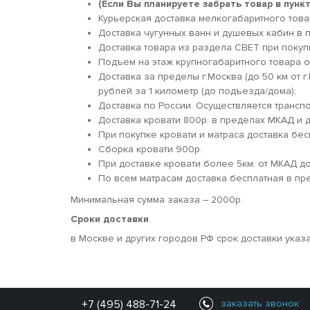
(Если Вы планируете забрать товар в пун
Курьерская доставка мелкогабаритного товара
Доставка чугунных ванн и душевых кабин в п
Доставка товара из раздела СВЕТ при покуп
Подъем на этаж крупногабаритного товара о
Доставка за пределы г.Москва (до 50 км от г
рублей за 1 километр (до подъезда/дома);
Доставка по России. Осуществляется трансп
Доставка кровати 800р. в пределах МКАД и д
При покупке кровати и матраса доставка бес
Сборка кровати 900р.
При доставке кровати более 5км. от МКАД 
По всем матрасам доставка бесплатная в пр
Минимальная сумма заказа – 2000р.
Сроки доставки
в Москве и других городов РФ срок доставки указ
+7 (495) 488-71-24
заказать звонок