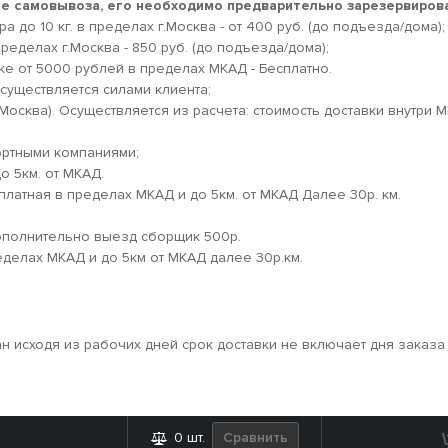
кте самовывоза, его необходимо предварительно зарезервирова
 до 10 кг. в пределах г.Москва - от 400 руб. (до подъезда/дома);
ределах г.Москва - 850 руб. (до подъезда/дома);
ке от 5000 рублей в пределах МКАД - Бесплатно.
существляется силами клиента;
.Москва). Осуществляется из расчета: стоимость доставки внутри 
ортными компаниями;
о 5км. от МКАД.
платная в пределах МКАД и до 5км. от МКАД Далее 30р. км.
дополнительно выезд сборщик 500р.
еделах МКАД и до 5км от МКАД далее 30р.км.
ан исходя из рабочих дней срок доставки не включает дня заказа
Сравнить
0
шт.