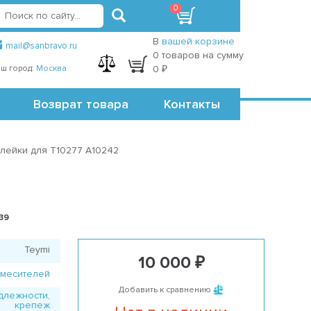
0
вход
регистрация
Точки самовывоза
В
вашей корзине
mail@sanbravo.ru
0 товаров на сумму
ш город:
Москва
0 ₽
Возврат товара
Контакты
лейки для T10277 A10242
39
Teymi
10 000 ₽
смесителей
Добавить к сравнению
длежности,
крепеж