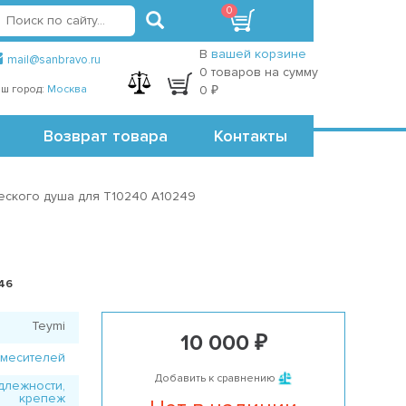
0
вход
регистрация
Точки самовывоза
В
вашей корзине
mail@sanbravo.ru
0 товаров на сумму
ш город:
Москва
0 ₽
Возврат товара
Контакты
еского душа для T10240 A10249
646
Teymi
10 000 ₽
смесителей
Добавить к сравнению
длежности,
крепеж