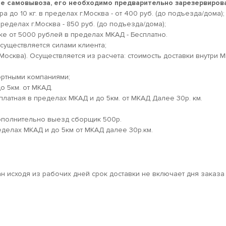
кте самовывоза, его необходимо предварительно зарезервирова
 до 10 кг. в пределах г.Москва - от 400 руб. (до подъезда/дома);
ределах г.Москва - 850 руб. (до подъезда/дома);
ке от 5000 рублей в пределах МКАД - Бесплатно.
существляется силами клиента;
.Москва). Осуществляется из расчета: стоимость доставки внутри 
ортными компаниями;
о 5км. от МКАД.
платная в пределах МКАД и до 5км. от МКАД Далее 30р. км.
дополнительно выезд сборщик 500р.
еделах МКАД и до 5км от МКАД далее 30р.км.
ан исходя из рабочих дней срок доставки не включает дня заказа