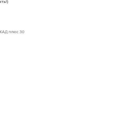
ть!)
МКАД плюс 30