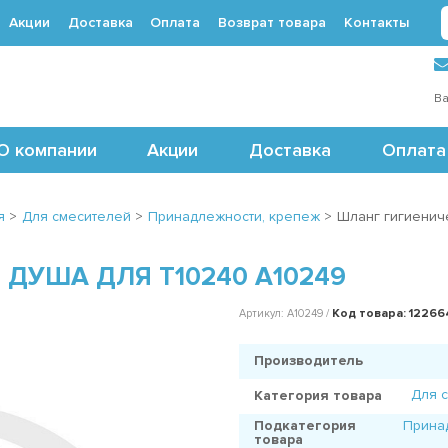
Акции
Доставка
Оплата
Возврат товара
Контакты
 (495) 488-71-24
Ва
О компании
Акции
Доставка
Оплата
я
>
Для смесителей
>
Принадлежности, крепеж
>
Шланг гигиенич
ДУША ДЛЯ T10240 A10249
Код товара: 1226
Артикул: A10249 /
Производитель
Для 
Категория товара
Подкатегория
Прина
товара