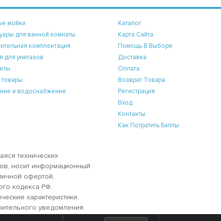
ые мойки
Каталог
уары для ванной комнаты
Карта Сайта
ительная комплектация
Помощь В Выборе
я для унитазов
Доставка
кты
Оплата
 товары
Возврат Товара
ние и водоснабжение
Регистрация
Вход
Контакты
Как Потратить Баллы
аяся технических
аров, носит информационный
бличной офертой,
ого кодекса РФ.
ческие характеристики,
рительного уведомления.