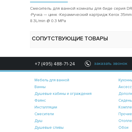
Смеситель для ванной комнаты для биде серия DR
-Ручка — цинк -Керамический картридж Kerox 35mm
8.3L/min @ 0.3 MPa
СОПУТСТВУЮЩИЕ ТОВАРЫ
+7 (495) 488-71-24
заказать звонок
Мебель для ванной
Кухонн
Ванны
Аксесс
Душевые кабины и ограждения
Дополн
Фаянс
Сидень
Инсталляции
Компле
Смесители
Прочие
Душ
Отопле
Душевые сливы
Обои