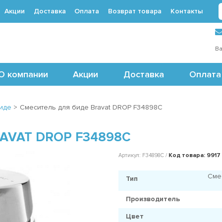
Акции
Доставка
Оплата
Возврат товара
Контакты
 (495) 488-71-24
Ва
О компании
Акции
Доставка
Оплата
иде
>
Смеситель для биде Bravat DROP F34898C
AVAT DROP F34898C
Код товара: 9917
Артикул: F34898C /
Сме
Тип
Производитель
Цвет