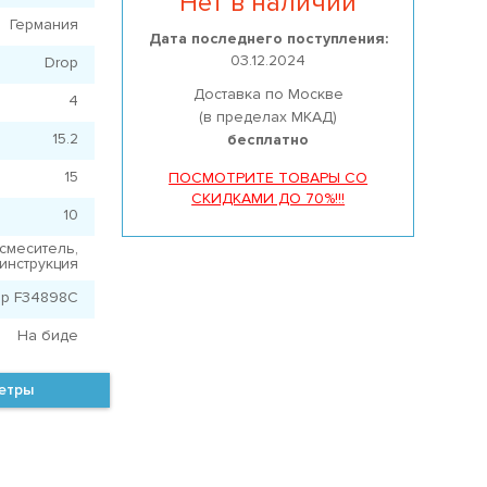
Нет в наличии
Германия
Дата последнего поступления:
03.12.2024
Drop
Доставка по Москве
4
(в пределах МКАД)
15.2
бесплатно
15
ПОСМОТРИТЕ ТОВАРЫ СО
СКИДКАМИ ДО 70%!!!
10
смеситель,
инструкция
op F34898C
На биде
метры