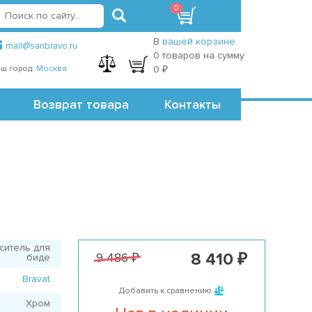
0
вход
регистрация
Точки самовывоза
В
вашей корзине
mail@sanbravo.ru
0 товаров на сумму
ш город:
Москва
0 ₽
Возврат товара
Контакты
ситель для
8 410 ₽
9 486 ₽
биде
Bravat
Добавить к сравнению
Хром