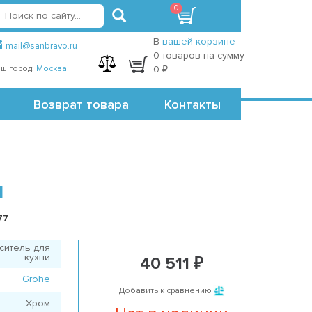
0
вход
регистрация
Точки самовывоза
В
вашей корзине
mail@sanbravo.ru
0 товаров на сумму
ш город:
Москва
0 ₽
Возврат товара
Контакты
И
77
ситель для
кухни
40 511 ₽
Grohe
Добавить к сравнению
Хром