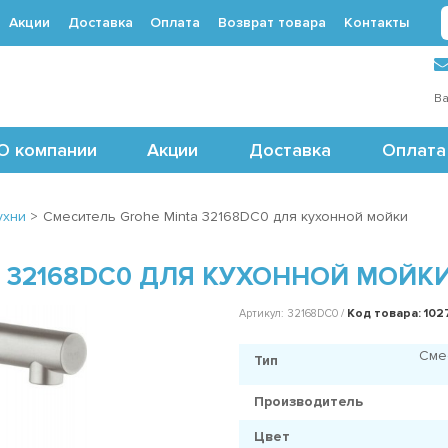
Акции
Доставка
Оплата
Возврат товара
Контакты
 (495) 488-71-24
Ва
О компании
Акции
Доставка
Оплата
ухни
>
Смеситель Grohe Minta 32168DC0 для кухонной мойки
 32168DC0 ДЛЯ КУХОННОЙ МОЙК
Код товара: 102
Артикул: 32168DC0 /
Сме
Тип
Производитель
Цвет