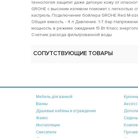
технология защитит даже детскую кожу от опасно
GROHE с высоким изливом поможет с легкостью сп
кастрюль Подключение бойлера GROHE Red M-size
Общая емкость - 4 л Давление: 1-7 бар Напряжен
мощность в режиме ожидания 15 Вт Класс энергоп
Счетчик расхода фильтрованной воды
СОПУТСТВУЮЩИЕ ТОВАРЫ
Мебель для ванной
Кухонн
Ванны
Аксесс
Душевые кабины и ограждения
Дополн
Фаянс
Сидень
Инсталляции
Компле
Смесители
Прочие