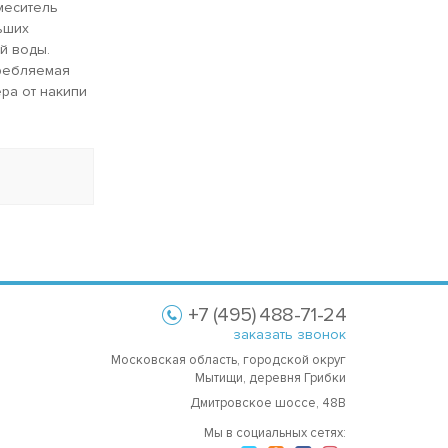
меситель
ьших
й воды.
требляемая
ра от накипи
+7 (495) 488-71-24
заказать звонок
Московская область, городской округ
Мытищи, деревня Грибки
Дмитровское шоссе, 48В
Мы в социальных сетях: