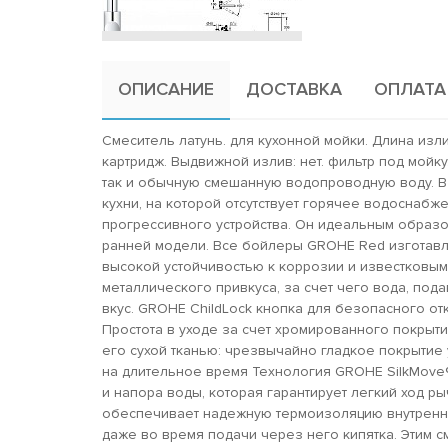
ОПИСАНИЕ
ДОСТАВКА
ОПЛАТА
Смеситель латунь. для кухонной мойки. Длина изли
картридж. Выдвижной излив: нет. фильтр под мой
так и обычную смешанную водопроводную воду. 
кухни, на которой отсутствует горячее водоснабж
прогрессивного устройства. Он идеальным образ
ранней модели. Все бойлеры GROHE Red изготавли
высокой устойчивостью к коррозии и известковым
металлического привкуса, за счет чего вода, по
вкус. GROHE ChildLock кнопка для безопасного о
Простота в уходе за счет хромированного покрыти
его сухой тканью: чрезвычайно гладкое покрытие
на длительное время Технология GROHE SilkMove®
и напора воды, которая гарантирует легкий ход 
обеспечивает надежную термоизоляцию внутренних
даже во время подачи через него кипятка. Этим с