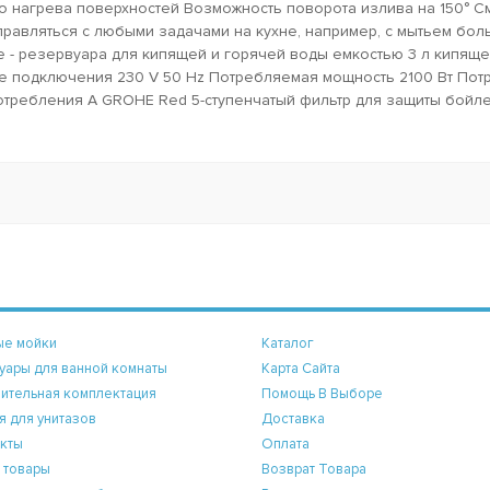
го нагрева поверхностей Возможность поворота излива на 150° С
равляться с любыми задачами на кухне, например, с мытьем бол
 - резервуара для кипящей и горячей воды емкостью 3 л кипяще
ие подключения 230 V 50 Hz Потребляемая мощность 2100 Вт По
отребления А GROHE Red 5-ступенчатый фильтр для защиты бойле
ые мойки
Каталог
уары для ванной комнаты
Карта Сайта
ительная комплектация
Помощь В Выборе
я для унитазов
Доставка
кты
Оплата
 товары
Возврат Товара