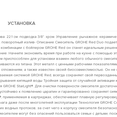
УСТАНОВКА
ва: 22.1 см. подводка 3/8". хром. Управление: рычажное. керамич
ку. поворотный излив- Описание Смеситель GROHE Red Duo подает
В комбинации с бойлером GROHE Red он станет идеальным решен
ение. Начните экономить время при работе на кухне с помощью э
ом приспособлен для установки взамен любого обычного смесит
ваются из титана. Этот металл с ценными рабочими показателям
 отложениям, а также известен своей биосовместимостью. Он не
даваемая системой GROHE Red, всегда сохраняет свой первозданн
ткрывания кипящей воды Тройная защита от случайной активации
я GROHE StarLight®. Для очистки поверхности смесителя достаточ
 устойчиво к появлению царапин и гарантированно сохраняет си
, применяемая в картриджах, обеспечивает плавную регулировк
рычага даже после многолетней эксплуатации Технология GROHE C
 водных протоков, за счет чего к корпусу смесителя безопасно
месителем могут без опасений пользоваться семьи с детьми, пос