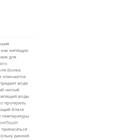
еский
 как кипящую,
ием для
того
еля более
и отличается
 придает воде
ый чистый
 кипящей воды
но протереть
яющий блеск
у температуры
oolTouch
 прикасаться
кольку данная