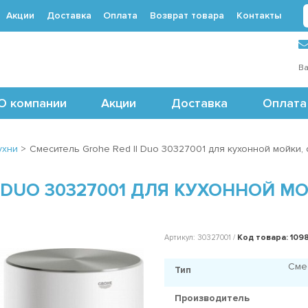
Акции
Доставка
Оплата
Возврат товара
Контакты
 (495) 488-71-24
Ва
О компании
Акции
Доставка
Оплата
ухни
>
Смеситель Grohe Red II Duo 30327001 для кухонной мойки,
 DUO 30327001 ДЛЯ КУХОННОЙ МО
Код товара: 109
Артикул: 30327001 /
Сме
Тип
Производитель