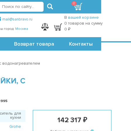
0
вход
регистрация
Точки самовывоза
В
вашей корзине
mail@sanbravo.ru
0 товаров на сумму
ш город:
Москва
0 ₽
Возврат товара
Контакты
 с водонагревателем
ЙКИ, С
8995
ситель для
кухни
142 317 ₽
Grohe