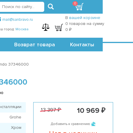
0
вход
регистрация
Точки самовывоза
В
вашей корзине
mail@sanbravo.ru
0 товаров на сумму
ш город:
Москва
0 ₽
Возврат товара
Контакты
ondo 37346000
346000
90
нсталляции
10 969 ₽
13 397 ₽
Grohe
Добавить к сравнению
Хром