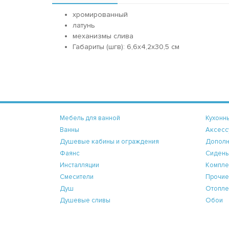
хромированный
латунь
механизмы слива
Габариты (шгв): 6,6x4,2x30,5 см
Мебель для ванной
Кухонн
Ванны
Аксесс
Душевые кабины и ограждения
Дополн
Фаянс
Сидень
Инсталляции
Компле
Смесители
Прочие
Душ
Отопле
Душевые сливы
Обои