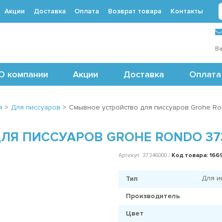
Акции
Доставка
Оплата
Возврат товара
Контакты
 (495) 488-71-24
Ва
О компании
Акции
Доставка
Оплата
я
>
Для писсуаров
>
Cмывное устройство для писсуаров Grohe R
ЛЯ ПИССУАРОВ GROHE RONDO 37
Код товара: 166
Артикул: 37346000 /
Для и
Тип
Производитель
Цвет