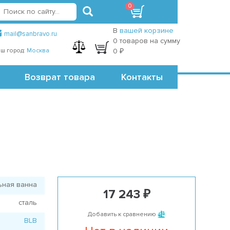
0
вход
регистрация
Точки самовывоза
В
вашей корзине
mail@sanbravo.ru
0 товаров на сумму
ш город:
Москва
0 ₽
Возврат товара
Контакты
ьная ванна
17 243 ₽
сталь
Добавить к сравнению
BLB