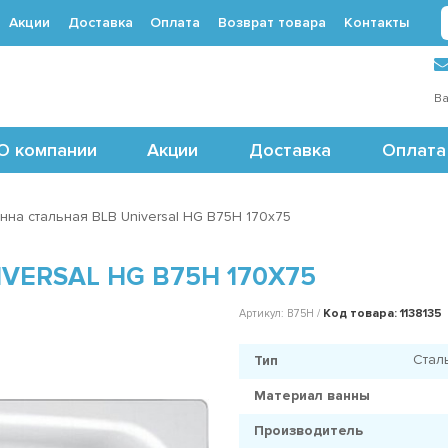
Акции
Доставка
Оплата
Возврат товара
Контакты
 (495) 488-71-24
Ва
О компании
Акции
Доставка
Оплата
нна стальная BLB Universal HG B75H 170x75
VERSAL HG B75H 170X75
Код товара: 1138135
Артикул: B75H /
Стал
Тип
Материал ванны
Производитель