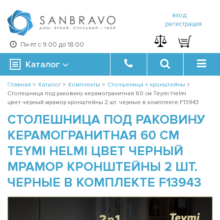
вход
регистрация
Пн-пт с 9:00 до 18:00
Каталог
Главная
>
Каталог
>
Комплекты
>
Столшеница + кронштейны
>
Столешница под раковину керамогранитная 60 см Teymi Helmi
цвет черный мрамор кронштейны 2 шт. черные в комплекте F13943
СТОЛЕШНИЦА ПОД РАКОВИНУ
КЕРАМОГРАНИТНАЯ 60 СМ
TEYMI HELMI ЦВЕТ ЧЕРНЫЙ
МРАМОР КРОНШТЕЙНЫ 2 ШТ.
ЧЕРНЫЕ В КОМПЛЕКТЕ F13943