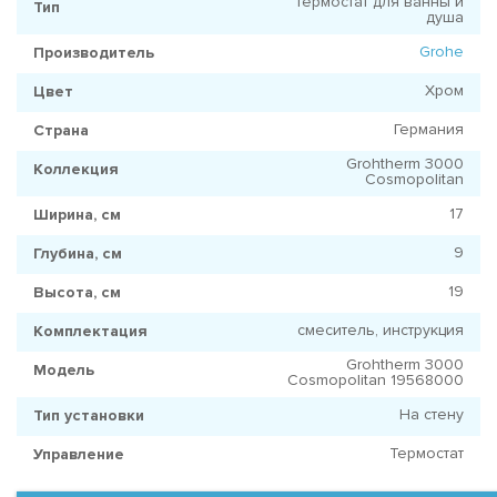
Термостат для ванны и
Тип
душа
Grohe
Производитель
Хром
Цвет
Германия
Страна
Grohtherm 3000
Коллекция
Cosmopolitan
17
Ширина, см
9
Глубина, см
19
Высота, см
смеситель, инструкция
Комплектация
Grohtherm 3000
Модель
Cosmopolitan 19568000
На стену
Тип установки
Термостат
Управление